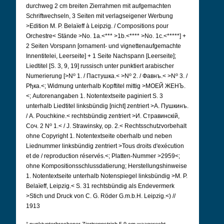
durchweg 2 cm breiten Zierrahmen mit aufgemachten
Schriftwechseln, 3 Seiten mit verlagseigener Werbung
>Edition M. P. Belaïeff à Leipzig. / Compositions pour
Orchestre< Stände >No. 1a.<*** >1b.<**** >No. 1c.<*****] +
2 Seiten Vorspann [ornament- und vignettenaufgemachte
Innentitelei, Leerseite] + 1 Seite Nachspann [Leerseite];
Liedtitel [S. 3, 9, 19] russisch unter punktiert arabischer
o
o
o
Numerierung [>N
1. / Пастушка.< >N
2. / Фавнъ.< >N
3. /
Рђка.<; Widmung unterhalb Kopftitel mittig >МОЕЙ ЖЕНЪ.
<; Autorenangaben 1. Notentextseite paginiert S. 3
unterhalb Liedtitel linksbündig [nicht] zentriert >А. Пушкинъ.
/ A. Pouchkine.< rechtsbündig zentriert >И. Стравинскій,
o
Соч. 2 N
1.< / J. Strawinsky, op. 2.< Rechtsschutzvorbehalt
ohne Copyright 1. Notentextseite oberhalb und neben
Liednummer linksbündig zentriert >Tous droits d'exécution
et de / reproduction réservés.<; Platten-Nummer >2959<;
ohne Kompositionsschlussdatierung; Herstellungshinweise
1. Notentextseite unterhalb Notenspiegel linksbündig >M. P.
Belaïeff, Leipzig.< S. 31 rechtsbündig als Endevermerk
>Stich und Druck von C. G. Röder G.m.b.H. Leipzig.<) //
1913