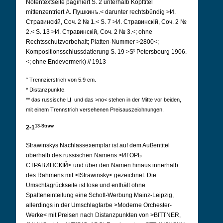
Notentextseite paginiert S. 2 unterhalb Kopftitel
mittenzentriert А. Пушкинъ.< darunter rechtsbündig >И.
Стравинскій, Соч. 2 № 1.< S. 7 >И. Стравинскій, Соч. 2 №
2.< S. 13 >И. Стравинскій, Соч. 2 № 3.<; ohne
Rechtsschutzvorbehalt; Platten-Nummer >2800<;
t
Kompositionsschlussdatierung S. 19 >S
Petersbourg 1906.
<; ohne Endevermerk) // 1913
° Trennzierstrich von 5.9 cm.
* Distanzpunkte.
** das russische Ц. und das >по< stehen in der Mitte vor beiden,
mit einem Trennstrich versehenen Preisauszeichnungen.
13-Straw
2-1
Strawinskys Nachlassexemplar ist auf dem Außentitel
oberhalb des russischen Namens >ИГОРЬ
СТРАВИНСКIЙ< und über den Namen hinaus innerhalb
des Rahmens mit >IStrawinsky< gezeichnet. Die
Umschlagrückseite ist lose und enthält ohne
Spalteneinteilung eine Schott-Werbung Mainz-Leipzig,
allerdings in der Umschlagfarbe >Moderne Orchester-
Werke< mit Preisen nach Distanzpunkten von >BITTNER,