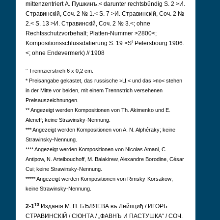
mittenzentriert А. Пушкинъ.< darunter rechtsbündig S. 2 >И.
Стравинскій, Соч. 2 № 1.< S. 7 >И. Стравинскій, Соч. 2 №
2.< S. 13 >И. Стравинскій, Соч. 2 № 3.<; ohne
Rechtsschutzvorbehalt; Platten-Nummer >2800<;
t
Kompositionsschlussdatierung S. 19 >S
Petersbourg 1906.
<; ohne Endevermerk) // 1908
° Trennzierstrich 6 x 0,2 cm.
* Preisangabe gekastet, das russische >Ц.< und das >по< stehen
in der Mitte vor beiden, mit einem Trennstrich versehenen
Preisauszeichnungen.
** Angezeigt werden Kompositionen von Th. Akimenko und E.
Aleneff; keine Strawinsky-Nennung.
*** Angezeigt werden Kompositionen von A. N. Alphéraky; keine
Strawinsky-Nennung.
**** Angezeigt werden Kompositionen von Nicolas Amani, C.
Antipow, N. Arteibouchoff, M. Balakirew, Alexandre Borodine, César
Cui; keine Strawinsky-Nennung.
***** Angezeigt werden Kompositionen von Rimsky-Korsakow;
keine Strawinsky-Nennung.
13
2-1
Изданія М. П. БЂЛЯЕВА въ Лейпциђ / ИГОРЬ
СТРАВИНСКIЙ / СЮНТА / „ФАВНЪ И ПАСТУШКА“ / СОЧ.