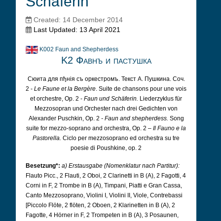
Schäferin
Created: 14 December 2014
Last Updated: 13 April 2021
K002 Faun and Shepherdess
K2 Фавнъ и пастушка
Сюита для пђнія съ оркестромъ. Текст А. Пушкина. Соч.
2 -
Le Faune et la Bergère
. Suite de chansons pour une vois
et orchestre, Op. 2 -
Faun und Schäferin.
Liederzyklus für
Mezzosopran und Orchester nach drei Gedichten von
Alexander Puschkin, Op. 2
- Faun and shepherdess.
Song
suite for mezzo-soprano and orchestra, Op. 2 –
Il Fauno e la
Pastorella.
Ciclo per mezzosoprano ed orchestra su tre
poesie di Poushkine, op. 2
Besetzung*:
a) Erstausgabe (Nomenklatur nach Partitur):
Flauto Picc., 2 Flauti, 2 Oboi, 2 Clarinetti in B (A), 2 Fagotti, 4
Corni in F, 2 Trombe in B (A), Timpani, Piatti e Gran Cassa,
Canto Mezzosoprano, Violini I, Violini II, Viole, Contrebassi
[Piccolo Flöte, 2 flöten, 2 Oboen, 2 Klarinetten in B (A), 2
Fagotte, 4 Hörner in F, 2 Trompeten in B (A), 3 Posaunen,