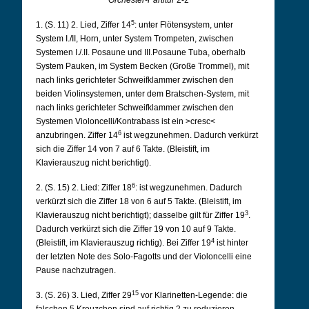
Orchester-Partitur
2-2
5
1. (S. 11) 2. Lied, Ziffer 14
: unter Flötensystem, unter
System I./II, Horn, unter System Trompeten, zwischen
Systemen I./.II. Posaune und III.Posaune Tuba, oberhalb
System Pauken, im System Becken (Große Trommel), mit
nach links gerichteter Schweifklammer zwischen den
beiden Violinsystemen, unter dem Bratschen-System, mit
nach links gerichteter Schweifklammer zwischen den
Systemen Violoncelli/Kontrabass ist ein >cresc<
6
anzubringen. Ziffer 14
ist wegzunehmen. Dadurch verkürzt
sich die Ziffer 14 von 7 auf 6 Takte. (Bleistift, im
Klavierauszug nicht berichtigt).
6
2. (S. 15) 2. Lied: Ziffer 18
: ist wegzunehmen. Dadurch
verkürzt sich die Ziffer 18 von 6 auf 5 Takte. (Bleistift, im
3
Klavierauszug nicht berichtigt); dasselbe gilt für Ziffer 19
.
Dadurch verkürzt sich die Ziffer 19 von 10 auf 9 Takte.
4
(Bleistift, im Klavierauszug richtig). Bei Ziffer 19
ist hinter
der letzten Note des Solo-Fagotts und der Violoncelli eine
Pause nachzutragen.
15
3. (S. 26) 3. Lied, Ziffer 29
vor Klarinetten-Legende: die