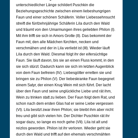
unterschiedlicher Länge schildert Puschkin die
Beziehungsgeschichte zwischen einem liebeshungrigen
Faun und einer schönen Schäferin. Voller Liebessehnsucht
streift die fünfzehnjährige Schäferin Lila durch den Wald
und träumt von den Umarmungen ihres geliebten Philon (I).
Mit ihm trifft sie sich in Amors Grotte (II). Das bekommt der
Faun mit, den alle Mädchen fürchten, necken und
verschmähen und der in Lila verliebt ist (III). Wieder läuft
Lila durch den Wald. Diesmal folgt ihr der eifersüchtige
Faun. Sie läuft davon, bis sie an einen Fluss kommt, in den
sie sich stürzt. Dadurch kann sie sich im letzten Augenblick
von dem Faun befreien (IV). Liebesgötter erretten sie und
bringen sie zu Philon (V). Der liebeskranke Faun begegnet
einem Satyr, der einen Krug Wein mit sich führt. Der lacht
über den Faun und seine unglückliche Liebe und rät ihm,
Wein zu trinken statt zu lieben. Der Faun folgt dem Rat, und
schon nach dem ersten Glas hat er seine Liebe vergessen
(VI). Lila besitzt zwar ihren Philon; sie bleibt ihm aber nicht
treu und gibt sich vielen hin. Der Dichter Puschkin rät ihr
sogar dazu, so lange es noch gehe (VII). Lila ist alt und
reizlos geworden. Philon ist ihr verloren. Wieder geht sie
durch den Wald und trifft auf den ehemals verschmähten