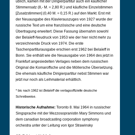
üblich, kamen mit der Dirigierpartitur auch ein käuflicher
Stimmensatz (8,- M. = 2,80 R.) und käufliche Einzelstimmen
[Zusatzstimmen] (0,40 M. = 0,15 R.) auf den Markt. Erst mit
der Neuausgabe des Klavierauszuges von 1927 wurde der
russische Text um eine französische und eine deutsche
Übertragung erweitert. Diese Fassung übernahm sowohl
der Belaïeff-Neudruck von 1953 wie der hier nicht mehr zu
verzeichnende Druck von 1974. Die erste
Taschenpartiturausgabe erschien erst 1962 bei Belaïeff in
Bonn. Sie enthält wie die Neuausgabe von 1964 des jetzt in
Frankfurt angesiedelten Verlages neben dem russischen
Original die Komaroffsche und die Möllersche Übersetzung.
Die ehemals käufliche Dirigierpartitur nebst Stimmen war
jetzt nur noch als Leihmaterial erhältlich.
* bis nach 1962 ist
Belaïeff
die verlagsoffizielle deutsche
Schreibweise.
Historische Aufnahme:
Toronto 8. Mai 1964 in russischer
Singsprache mit der Mezzosopranistin Mary Simmons und
dem
canadian broadcasting corporation symphony
orchestra
unter der Leitung von Igor Strawinsky