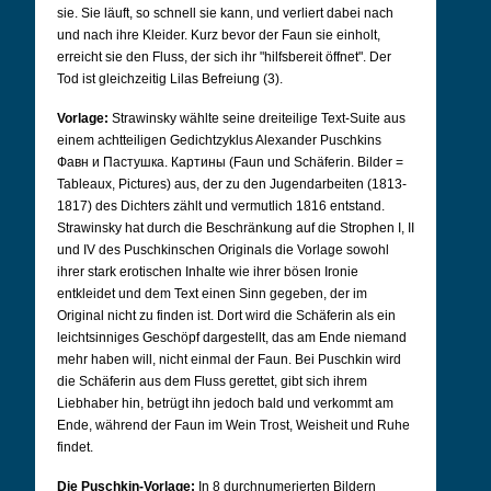
sie. Sie läuft, so schnell sie kann, und verliert dabei nach
und nach ihre Kleider. Kurz bevor der Faun sie einholt,
erreicht sie den Fluss, der sich ihr "hilfsbereit öffnet". Der
Tod ist gleichzeitig Lilas Befreiung (3).
Vorlage:
Strawinsky wählte seine dreiteilige Text-Suite aus
einem achtteiligen Gedichtzyklus Alexander Puschkins
Фавн и Пастушка. Картины (Faun und Schäferin. Bilder =
Tableaux, Pictures) aus, der zu den Jugendarbeiten (1813-
1817) des Dichters zählt und vermutlich 1816 entstand.
Strawinsky hat durch die Beschränkung auf die Strophen I, II
und IV des Puschkinschen Originals die Vorlage sowohl
ihrer stark erotischen Inhalte wie ihrer bösen Ironie
entkleidet und dem Text einen Sinn gegeben, der im
Original nicht zu finden ist. Dort wird die Schäferin als ein
leichtsinniges Geschöpf dargestellt, das am Ende niemand
mehr haben will, nicht einmal der Faun. Bei Puschkin wird
die Schäferin aus dem Fluss gerettet, gibt sich ihrem
Liebhaber hin, betrügt ihn jedoch bald und verkommt am
Ende, während der Faun im Wein Trost, Weisheit und Ruhe
findet.
Die Puschkin-Vorlage:
In 8 durchnumerierten Bildern