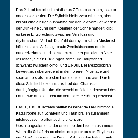
Das 2. Lied besteht ebenfalls aus 7 Textabschnitten, ist aber
anders konstruiert. Die Syllabik bleibt zwar erhalten, aber
bis auf eine einzige Ausnahme, wo der Text vom Schwinden
der Dunkelheit und dem Kommen der Sonne handelt, gibt
es keine Entsprechung zwischen Versfluss und
rhythmischem Verlauf. Die Zahl der rhythmischen Muster ist
höher, das mit Auftakt gebaute Zweitaktschema erscheint
nur dreizehnmal und ist zudem mit einer punktierten Note
versehen, die für Rückungen sorgt. Die Haupttonart
schwankt zwischen c-moll und Es-Dur. Der Mezzosopran
bewegt sich überwiegend in der höheren Mittellage und
spart anders als im ersten Lied die tiefe Lage aus. Durch
diese Stilmittel bekommt das Lied den Charakter
durchgängiger Unruhe, die sowohl auf die Leidenschaft des
Fauns wie auf die durch ihn verursachte Störung verweist.
Das 3., aus 10 Textabschnitten bestehende Lied nimmt die
Katastrophe auf. Schäferin und Faun prallen zusammen,
infolgedessen prallen auch die konträren
Gestaltungselemente der ersten beiden Lieder zusammen.
Wenn die Schäferin erscheint, entsprechen sich Rhythmus