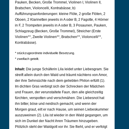
Pauken, Becken, Große Trommel, Violinen I, Violinen II,
Bratschen, Violoncelli, Kontrabässe; b)
Aufführungsanforderungen: kleine Flöte, 2 große Flöten, 2
Oboen, 2 Klarinetten jeweils in A oder B, 2 Fagotte, 4 Hörner
in F, 2 Trompeten jeweils in A oder B, 3 Posaunen, Pauken,
Schlagzeug (Becken, Große Trommel), Streicher (Erste
Violinen**, Zweite Violinen**, Bratschen**, Violoncelli**,
Kontrabässe).
* stückzugeordnete individuelle Besetzung.
* zweifach geteilt.
Inhalt:
Die junge Schäferin Lila leidet unter Liebesgram. Sie
streift allein durch den Wald und träumt nächtens von Amor,
der ihre Sehnsüchte nach dem geliebten Philon erfüllt (1).
Im dichten Gras verbirgt sich der Schrecken der Mädchen
und Frauen, der verunstaltete Faun, den alle gleichzeitig
fürchten, verspotten und verschmähen. Die Liebesnot hat
ihn bitter, böse und neidisch gemacht, und wenn der
Morgen graut, eilt er nach Hause, um seinen Liebeskummer
auszuweinen (2). Lila ist wieder in den Wald gegangen, um
sich im Dunkel der Nacht ihren Träumen hinzugeben.
Plötzlich steht der Waldgott vor ihr. Sie flieht, und er verfolgt