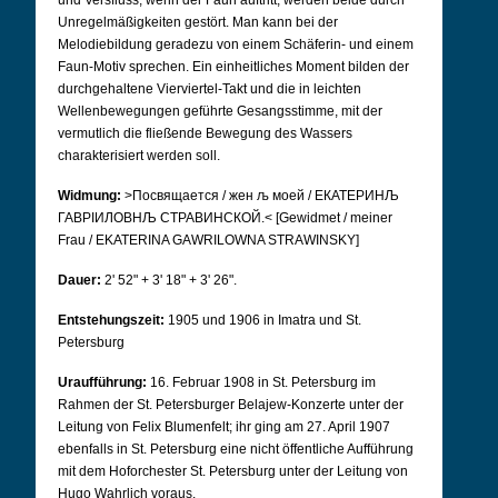
und Versfluss, wenn der Faun auftritt, werden beide durch
Unregelmäßigkeiten gestört. Man kann bei der
Melodiebildung geradezu von einem Schäferin- und einem
Faun-Motiv sprechen. Ein einheitliches Moment bilden der
durchgehaltene Vierviertel-Takt und die in leichten
Wellenbewegungen geführte Gesangsstimme, mit der
vermutlich die fließende Bewegung des Wassers
charakterisiert werden soll.
Widmung:
>Посвящается / жен љ моей / ЕКАТЕРИНЉ
ГАВРІИЛОВНЉ СТРАВИНСКОЙ.< [Gewidmet / meiner
Frau / EKATERINA GAWRILOWNA STRAWINSKY]
Dauer:
2' 52" + 3' 18" + 3' 26".
Entstehungszeit:
1905 und 1906 in Imatra und St.
Petersburg
Uraufführung:
16. Februar 1908 in St. Petersburg im
Rahmen der St. Petersburger Belajew-Konzerte unter der
Leitung von Felix Blumenfelt; ihr ging am 27. April 1907
ebenfalls in St. Petersburg eine nicht öffentliche Aufführung
mit dem Hoforchester St. Petersburg unter der Leitung von
Hugo Wahrlich voraus.