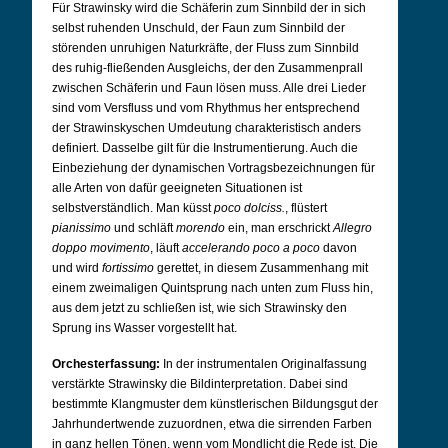
Für Strawinsky wird die Schäferin zum Sinnbild der in sich
selbst ruhenden Unschuld, der Faun zum Sinnbild der
störenden unruhigen Naturkräfte, der Fluss zum Sinnbild
des ruhig-fließenden Ausgleichs, der den Zusammenprall
zwischen Schäferin und Faun lösen muss. Alle drei Lieder
sind vom Versfluss und vom Rhythmus her entsprechend
der Strawinskyschen Umdeutung charakteristisch anders
definiert. Dasselbe gilt für die Instrumentierung. Auch die
Einbeziehung der dynamischen Vortragsbezeichnungen für
alle Arten von dafür geeigneten Situationen ist
selbstverständlich. Man küsst
poco dolciss.
, flüstert
pianissimo
und schläft
morendo
ein, man erschrickt
Allegro
doppo movimento
, läuft
accelerando poco a poco
davon
und wird
fortissimo
gerettet, in diesem Zusammenhang mit
einem zweimaligen Quintsprung nach unten zum Fluss hin,
aus dem jetzt zu schließen ist, wie sich Strawinsky den
Sprung ins Wasser vorgestellt hat.
Orchesterfassung:
In der instrumentalen Originalfassung
verstärkte Strawinsky die Bildinterpretation. Dabei sind
bestimmte Klangmuster dem künstlerischen Bildungsgut der
Jahrhundertwende zuzuordnen, etwa die sirrenden Farben
in ganz hellen Tönen, wenn vom Mondlicht die Rede ist. Die