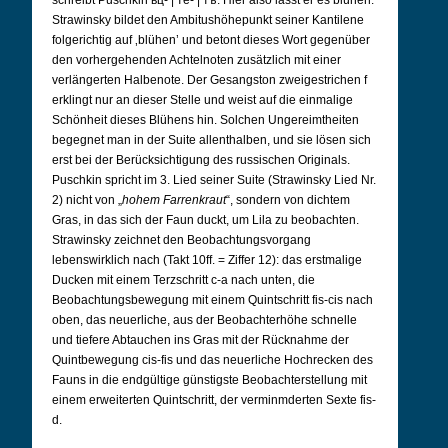
schreibt Puschkin вц- | те- | тъ. Hier also lässt er es blühen.
Strawinsky bildet den Ambitushöhepunkt seiner Kantilene
folgerichtig auf ‚blühen’ und betont dieses Wort gegenüber
den vorhergehenden Achtelnoten zusätzlich mit einer
verlängerten Halbenote. Der Gesangston zweigestrichen f
erklingt nur an dieser Stelle und weist auf die einmalige
Schönheit dieses Blühens hin. Solchen Ungereimtheiten
begegnet man in der Suite allenthalben, und sie lösen sich
erst bei der Berücksichtigung des russischen Originals.
Puschkin spricht im 3. Lied seiner Suite (Strawinsky Lied Nr.
2) nicht von „
hohem Farrenkraut
“, sondern von dichtem
Gras, in das sich der Faun duckt, um Lila zu beobachten.
Strawinsky zeichnet den Beobachtungsvorgang
lebenswirklich nach (Takt 10ff. = Ziffer 12): das erstmalige
Ducken mit einem Terzschritt c-a nach unten, die
Beobachtungsbewegung mit einem Quintschritt fis-cis nach
oben, das neuerliche, aus der Beobachterhöhe schnelle
und tiefere Abtauchen ins Gras mit der Rücknahme der
Quintbewegung cis-fis und das neuerliche Hochrecken des
Fauns in die endgültige günstigste Beobachterstellung mit
einem erweiterten Quintschritt, der verminmderten Sexte fis-
d.