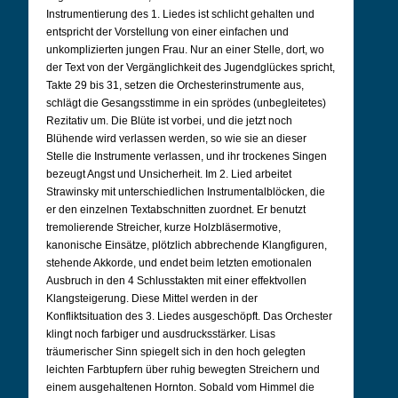
Instrumentierung des 1. Liedes ist schlicht gehalten und
entspricht der Vorstellung von einer einfachen und
unkomplizierten jungen Frau. Nur an einer Stelle, dort, wo
der Text von der Vergänglichkeit des Jugendglückes spricht,
Takte 29 bis 31, setzen die Orchesterinstrumente aus,
schlägt die Gesangsstimme in ein sprödes (unbegleitetes)
Rezitativ um. Die Blüte ist vorbei, und die jetzt noch
Blühende wird verlassen werden, so wie sie an dieser
Stelle die Instrumente verlassen, und ihr trockenes Singen
bezeugt Angst und Unsicherheit. Im 2. Lied arbeitet
Strawinsky mit unterschiedlichen Instrumentalblöcken, die
er den einzelnen Textabschnitten zuordnet. Er benutzt
tremolierende Streicher, kurze Holzbläsermotive,
kanonische Einsätze, plötzlich abbrechende Klangfiguren,
stehende Akkorde, und endet beim letzten emotionalen
Ausbruch in den 4 Schlusstakten mit einer effektvollen
Klangsteigerung. Diese Mittel werden in der
Konfliktsituation des 3. Liedes ausgeschöpft. Das Orchester
klingt noch farbiger und ausdrucksstärker. Lisas
träumerischer Sinn spiegelt sich in den hoch gelegten
leichten Farbtupfern über ruhig bewegten Streichern und
einem ausgehaltenen Hornton. Sobald vom Himmel die