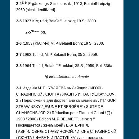
E-St
2-4
Ergänzungs-Stimmensatz; 1913; Belaïeff Leipzig
2960 [nicht identifiziert].
2-5
1927 KlA; r-f-d; Belaïeff Leipzig; 19 S.; 2800.
Straw
2-5
ibd.
2-6
(1953) KlA; r-f-d¸M. P. Belaieff Bonn; 19 S.; 2800.
2-7
1962 Tp; f-d; M. P. Belaieff Bonn; 35 S.; 2959.
2-8
1964 Tp; f-d; Belaieff Frankfurt; 35 S.; 2959; Bel. 336a.
b) Identifikationsmerkmale
2-1
Изданія М. П. БЂЛЯЕВА въ Лейпциђ / ИГОРЬ
СТРАВИНСКIЙ / СЮНТА / „ФАВНЪ И ПАСТУШКА“ / СОЧ.
2. / Переложеніе для фортепіано съ мљніемъ / [°] / IGOR
STRAWINSKY / „FAUNE ET BERGÈRE“ / SUITE DE
CHANSONS / OP. 2 / Réduction pour Piano et Chant / [°] /
1908 / 2800 / Edition M. P. BELAÏEFF, Leipzig //
Посвящается / женљ моей / ЕКАТЕРИНЉ
ГАВРIИЛОВНЉ СТРАВИНСКОЙ. / ИГОРЬ СТРАВИНСКIЙ
/ СЮНТА / „ФАВНЪ И ПАСТУШКА“ / для голоса сь