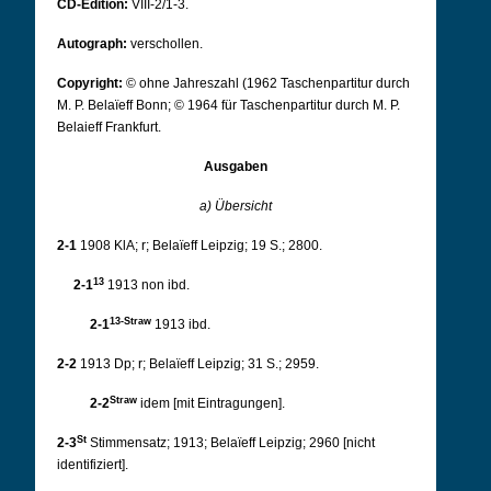
CD-Edition:
VIII-2/1-3.
Autograph:
verschollen.
Copyright:
© ohne Jahreszahl (1962 Taschenpartitur durch
M. P. Belaïeff Bonn; © 1964 für Taschenpartitur durch M. P.
Belaieff Frankfurt.
Ausgaben
a) Übersicht
2-1
1908 KlA; r; Belaïeff Leipzig; 19 S.; 2800.
13
2-1
1913 non ibd.
13-Straw
2-1
1913 ibd.
2-2
1913 Dp; r; Belaïeff Leipzig; 31 S.; 2959.
Straw
2-2
idem [mit Eintragungen].
St
2-3
Stimmensatz; 1913; Belaïeff Leipzig; 2960 [nicht
identifiziert].