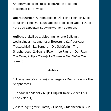
Anders wäre es, mit russischen Augen gesehen,
geschmacklos gewesen.
Übersetzungen:
A. Komaroff (französisch); Heinrich Möller
(deutsch); eine Druckausgabe mit englischer Übersetzung
hat es zu Lebzeiten Strawinskys nicht gegeben.
Aufbau:
dreiteilige arabisch numerierte Suite mit
wechselnder instrumentaler Besetzung (1. Пастушка
[Pastuschka] – La Bergère – Die Schäferin – The
Shepherdess ; 2. Фавнъ [Fawn] – Le Faune – Der Faun –
The Faun; 3. Рђка [Reka] - Le Torrent – Der Fluß – The
Torrent).
Aufriss
1. Пастушка (Pastushka) - La Bergère - Die Schäferin - The
Shepherdess
Andantino
Viertel = 60 [B-Dur] (88 Takte = Ziffer 1 bis
Ende Ziffer 11)
[Besetzung: 2 große Flöten, 2 Oboen, 2 Klarinetten in B, 2