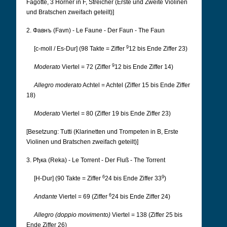
Fagotte, 3 Hörner in F, Streicher (Erste und Zweite Violinen
und Bratschen zweifach geteilt)]
2. Фавнъ (Favn) - Le Faune - Der Faun - The Faun
9
[c-moll / Es-Dur] (98 Takte = Ziffer
12 bis Ende Ziffer 23)
9
Moderato
Viertel = 72 (Ziffer
12 bis Ende Ziffer 14)
Allegro moderato
Achtel = Achtel (Ziffer 15 bis Ende Ziffer
18)
Moderato
Viertel = 80 (Ziffer 19 bis Ende Ziffer 23)
[Besetzung: Tutti (Klarinetten und Trompeten in B, Erste
Violinen und Bratschen zweifach geteilt)]
3. Рђка (Reka) - Le Torrent - Der Fluß - The Torrent
6
9
[H-Dur] (90 Takte = Ziffer
24 bis Ende Ziffer 33
)
6
Andante
Viertel = 69 (Ziffer
24 bis Ende Ziffer 24)
Allegro (doppio movimento)
Viertel = 138 (Ziffer 25 bis
Ende Ziffer 26)