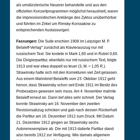
als umstürzlerische Neuerer behandelte und aus den
offiziellen Konzertprogrammen möglichst heraushielt, waren
die impressionistischen Anklänge des Zyklus unüberhörbar
und führten im Zirkel um Rimsky-Korssakow zu
entsprechenden Auslassungen.
Fassungen:
Die Suite erschien 1908 im Leipziger M. P.
Belaïeff-Verlag* zunächst als Klavierauszug nur mit
russischem Text. Sie kostete in Mark 1,60 und in Rubel 0,60.
Die Dirigierpartitur, ebenfalls nur mit russischem Text, folgte
1913 und war etwa doppelt so teuer (3, M. = 1,05 R.).
Strawinsky hatte sich mit den Korrekturen viel Zeit gelassen.
Aus einem Mahnbrief Belaïeffs vom 23. Oktober 1912 geht
hervor, dass Strawinsky schon seit Ende 1911 im Besitz des
Probesatzes gewesen sein muss. Am 4. November mahnte
Belaïeff erneut an. Dann lief alles sehr schnell. Der Verlag
konnte Strawinsky am 16. November den zweiten
Revisionsabzug schicken und gab nach dessen Rückerhalt
die Partitur am 16. Dezember 1912 zum Druck. Mit Datum
21. Dezember 1912 gingen an Strawinsky sechs
Autorenexemplare ab. Die mit 1913 datierte Partitur stand
also bereits 1912 zur Verfügung. Wie damals allgemein