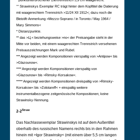
° punktunterbrochener Ziertrennstrich 5,9 cm waagerecht.
°° Strawinskys Exemplar RC trägt hinter dem Kopftitel die Datierung
mit waagerechtem Trennstrich >11/24 XII 1912<; dazu noch die
Bleistift-Anmerkung >Mezzo-Soprano / in Toronto / May 1964 /
Mary Simmons<
* Distanzpunkte.
** das >Ц.< beziehungsweise >по< der Preisangabe steht in der
Mitte vor beiden, mit einem waagerechten Trennstrich versehenen
Preisauszeichnungen Mark und Rubel.
*** Angezeigt werden Komponsitionen vierspaltig von >Antipow< bis
>Glazounow<.
**** Angezeigt werden Komponsitionen vierspaltig von
>Glazounow< bis >Rimsky-Korsakow<.
***** Angezeigt werden Komponsitionen dreispaltig von >Rimsky-
Korsakow< bis >Zolotareff< + einspaltig weitere
instrumentalbezogene zeitgenössische Kompositionen; keine
Strawinsky-Nennung.
Straw
2-2
Das Nachlassexemplar Strawinskys ist auf dem Außentitel
oberhalb des russischen Namens rechts bis in den Rahmen
hinein mit >Igor Strawinsky< (mit einem über 5,5 cm langen