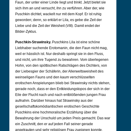
Faun, der unter einer Linde liegt und trinkt. Jetzt bietet sie
sich ihm an und versucht, ihn zu verführen. Aber der, wie
Puschkin dichtet, wackelt nur mit dem Kopf. Er ist ruhig
geworden; denn, so erklärt er Lila, es gebe die Zeit der
Liebe und die Zeit der Weisheit (VIII). Damit endet der
Bilder-Zyklus.
Puschkin-Strawinsky.
Puschkins Lila ist eine schöne
Liebhaber suchende Erotomanin, die den Faun nicht mag,
weil er hässlich ist. Nur deshalb springt sie in den Fluss,
und nicht, um ihre Tugend zu bewahren. Vom überlegenen
Hohn, von den spöttischen Ratschlägen des Dichters, von
der Liebesgier der Schäferin, der Allerweltsweisheit des
weinseligen Fauns und den kaum verschlüsselten
erotischen Anspielungen blieb bei Strawinsky nichts stehen,
gerade noch, dass er den Entkleidungstopos der sich in der
Eile der Flucht nach und nach entblößenden jungen Frau
aufnahm. Darüber hinaus hat Strawinsky aus der
gesellschaftskomödiantischen erotischen Geschichte
Puschkins eine hochmoralische Erzählung über die
Bewahrung der Unschuld um jeden Preis gemacht. Das war
ein Zuschnitt, den er auf jeden Fall seiner gerade
angetrauten und sehr religiösen Frau zueignen konnte.