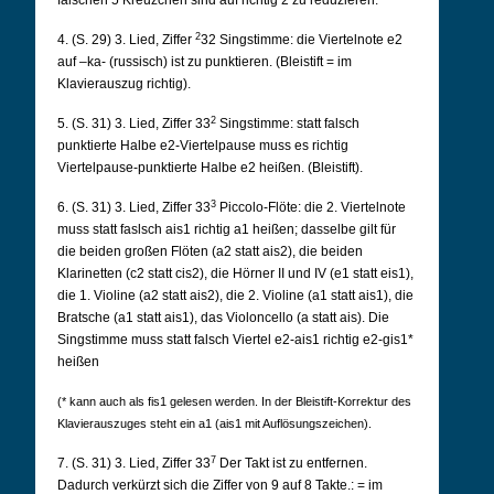
falschen 5 Kreuzchen sind auf richtig 2 zu reduzieren.
2
4. (S. 29) 3. Lied, Ziffer
32 Singstimme: die Viertelnote e2
auf –ka- (russisch) ist zu punktieren. (Bleistift = im
Klavierauszug richtig).
2
5. (S. 31) 3. Lied, Ziffer 33
Singstimme: statt falsch
punktierte Halbe e2-Viertelpause muss es richtig
Viertelpause-punktierte Halbe e2 heißen. (Bleistift).
3
6. (S. 31) 3. Lied, Ziffer 33
Piccolo-Flöte: die 2. Viertelnote
muss statt faslsch ais1 richtig a1 heißen; dasselbe gilt für
die beiden großen Flöten (a2 statt ais2), die beiden
Klarinetten (c2 statt cis2), die Hörner II und IV (e1 statt eis1),
die 1. Violine (a2 statt ais2), die 2. Violine (a1 statt ais1), die
Bratsche (a1 statt ais1), das Violoncello (a statt ais). Die
Singstimme muss statt falsch Viertel e2-ais1 richtig e2-gis1*
heißen
(* kann auch als fis1 gelesen werden. In der Bleistift-Korrektur des
Klavierauszuges steht ein a1 (ais1 mit Auflösungszeichen).
7
7. (S. 31) 3. Lied, Ziffer 33
Der Takt ist zu entfernen.
Dadurch verkürzt sich die Ziffer von 9 auf 8 Takte.: = im