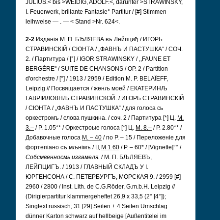
JULIUS.< bis >WEIDIG, ADOLF.<, darunter >STRAWINSKY,
I. Feuerwerk, brillante Fantasie° Partitur / [#] Stimmen
leihweise — . — < Stand >Nr. 624<.
2-2
Изданія М. П. БЂЛЯЕВА въ Лейпциђ / ИГОРЬ
СТРАВИНСКIЙ / СЮНТА / „ФАВНЪ И ПАСТУШКА“ / СОЧ.
2. / Партитура / [°] / IGOR STRAWINSKY / ,,FAUNE ET
BERGÈRE'' / SUITE DE CHANSONS / OP. 2 / Partition
d'orchestre / [°] / 1913 / 2959 / Edition M. P. BELAÏEFF,
Leipzig // Посвящается / женљ моей / ЕКАТЕРИНЉ
ГАВРIИЛОВНЉ СТРАВИНСКОЙ. / ИГОРЬ СТРАВИНСКIЙ
/ СЮНТА / „ФАВНЪ И ПАСТУШКА“ / для голоса сь
оркестромъ / слова пушкина. / соч. 2 / Партитура [*] Ц.
М.
3.–
/ Р. 1.05** / Оркестроые голоса [*] Ц.
М. 8.–
/ Р. 2.80** /
Добавочные голоса
М. – 40
/ по Р. – 15 / Переложеніе для
фортепіано съ мљнімъ / Ц
М.1.60
/ Р. – 60* / [Vignette]°° /
Собсмвенносмь изгамеля.
/ М. П. БЉЛЯЕВЪ,
ЛЕЙПЦИГЪ. / 1913 / ГЛАВНЫЙ СКЛАДЪ У I.
ЮРГЕНСОНА / С. ПЕТЕРБУРГЪ, МОРСКАЯ 9. / 2959 [#]
2960 / 2800 / Inst. Lith. de C.G.Röder, G.m.b.H. Leipzig //
(Dirigierpartitur klammergeheftet 26,9 x 33,5 (2° [4°]);
Singtext russisch; 31 [29] Seiten + 4 Seiten Umschlag
dünner Karton schwarz auf hellbeige [Außentitelei im