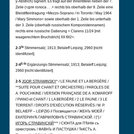
y-Abstrich) signiert. Es trägt auf der Innentitelei neben der 7.
Zeile (>для голоса . . .< rechts bis oberhalb der 9. Zeile eine
Bleistifteintragung >Mezzo-Soprano / in Toronto / May 1964
/ Mary Simmons< sowie oberhalb der 1. Zeile bis unterhalb
der 3. Zeile (oberhalb russischem Komponistennamen)
rechts eine russische Datierung > Clarens 11/24 [mit
waagerechtem Bruchstrich] XII I9I2<.
St
2-3
Stimmensatz; 1913; Belaïeff Leipzig; 2960 [nicht
identifiziert].
E-St
2-4
Ergänzungs-Stimmensatz; 1913; Belaïeff Leipzig;
2960 [nicht identifiziert]
2-5
JGOR STRAWINSKY
* / LE FAUNE ET LA BERGÈRE /
**SUITE POUR CHANT ET ORCHESTRE) / PAROLES DE
A. POUCHKINE / VERSION FRANÇAISE DE A. KOMAROFF
/ PIANO et CHANT / 1 LA BERGÈRE / 2 LE FAUNE / 3 LE
TORRENT / DROITS D'EXÉCUTION RÉSERVÉS / M. P.
BELAIEFF – LEIPZIG // Посвящается / ЖЕНЪ МОЕЙ /
ЕКАТЕРИНЂ ГАВРIИЛОВНЂ СТРАВИНСКОЙ. / [°] /
ИГОРЬ СТРАВИНСКIЙ
*** / СЮНТА для ПЂНIя съ
оркестромъ / ФАВНЪ И ПАСТУШКА / ТеКСТъ А.