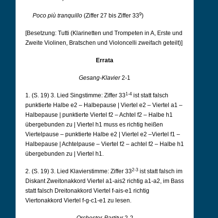
9
Poco più tranquillo
(Ziffer 27 bis Ziffer 33
)
[Besetzung: Tutti (Klarinetten und Trompeten in A, Erste und
Zweite Violinen, Bratschen und Violoncelli zweifach geteilt)]
Errata
Gesang-Klavier
2-1
1-4
1. (S. 19) 3. Lied Singstimme: Ziffer 33
ist statt falsch
punktierte Halbe e2 – Halbepause | Viertel e2 – Viertel a1 –
Halbepause | punktierte Viertel f2 – Achtel f2 – Halbe h1
übergebunden zu | Viertel h1 muss es richtig heißen
Viertelpause – punktierte Halbe e2 | Viertel e2 –Viertel f1 –
Halbepause | Achtelpause – Viertel f2 – achtel f2 – Halbe h1
übergebunden zu | Viertel h1.
2-3
2. (S. 19) 3. Lied Klavierstimme: Ziffer 33
ist statt falsch im
Diskant Zweitonakkord Viertel a1-ais2 richtig a1-a2, im Bass
statt falsch Dreitonakkord Viertel f-ais-e1 richtig
Viertonakkord Viertel f-g-c1-e1 zu lesen.