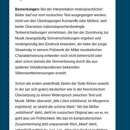
Bemerkungen:
Bei der Interpretation motivsprachlicher
Bilder darf nur vom russischen Text ausgegangen werden,
nicht von den Übertragungen Komaroffs oder Möllers, weil
beide Übersetzer nationalsprachenbedingte
Textverschiebungen vornehmen, die bei der Zuordnung zur
Musik zwangsläufig Sinnverschiebungen ergeben und
vordergründig den Eindruck erwecken, als habe der junge
Strawinsky in seinem Frühwerk die Mittel musikalischer
Charakterisierung entweder noch nicht beherrscht oder
aber schon damals die Sinnvertonung durch die aus
späteren Vokalkompositionen bekannten
Silbenwertbemessungen ersetzt.
Schon die ersten anderthalb Zeilen der Suite führen sowohl
in der (an sich guten) deutschen wie in der französischen
Übersetzung zu einem Widerspruch zwischen Text und
Musik. Möller übersetzt „
Wie Lilien erblühend, im Morgenrot
erglühend, so strahlt die schöne Maid
.“ Wo bei Möller
„
erblühend
“ steht, steht im russischen Original вес-но-ю, es
geht also um Fröhlichkeit. Wo das im kompositorischen
Zusammenhang jetzt unpassende Wort „
Maid
“ steht,