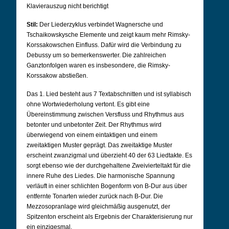
Klavierauszug nicht berichtigt
Stil:
Der Liederzyklus verbindet Wagnersche und
Tschaikowskysche Elemente und zeigt kaum mehr Rimsky-
Korssakowschen Einfluss. Dafür wird die Verbindung zu
Debussy um so bemerkenswerter. Die zahlreichen
Ganztonfolgen waren es insbesondere, die Rimsky-
Korssakow abstießen.
Das 1. Lied besteht aus 7 Textabschnitten und ist syllabisch
ohne Wortwiederholung vertont. Es gibt eine
Übereinstimmung zwischen Versfluss und Rhythmus aus
betonter und unbetonter Zeit. Der Rhythmus wird
überwiegend von einem eintaktigen und einem
zweitaktigen Muster geprägt. Das zweitaktige Muster
erscheint zwanzigmal und überzieht 40 der 63 Liedtakte. Es
sorgt ebenso wie der durchgehaltene Zweivierteltakt für die
innere Ruhe des Liedes. Die harmonische Spannung
verläuft in einer schlichten Bogenform von B-Dur aus über
entfernte Tonarten wieder zurück nach B-Dur. Die
Mezzosopranlage wird gleichmäßig ausgenutzt, der
Spitzenton erscheint als Ergebnis der Charakterisierung nur
ein einzigesmal.