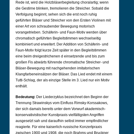
Rede ist, wird die Holzbläserbegleitung choralartig; wenn
die Gestirne blinken, tremolieren die Streicher. Sobald die
Verfolgung beginnt, sehen sich die erst noch ruhig
geführten Bläser und Streicher von den Ersten Violinen mit
einer Art von schraubender Bewegung motorisch
vorangetrieben. Schäferin- und Faun-Motiv werden über
chromatisch geführten Begleitstimmen wechselseitig
kombiniert und erweitert. Der Addition von Schäferin- und
Faun-Motiv folgt kurze Zeit später in den Begleitstimmen
eine beim dreigestrichenen d einsetzende und bis zum
großen Fis abwärts führende chromatische Streicher- und
Bläser-Bewegung mit nachgehenden imitatorischen
Klangfarbeneinsätzen der Bläser. Das Lied endet mit einem
Tutti-Schlag, der als einzige Stelle im 3. Lied nur ein Motiv
enthält.
Bedeutung:
Der Liederzyklus bezeichnet den Beginn der
Trennung Strawinskys vom Einfluss Rimsky-Korssakows,
der sich damals bereits unter dem Vorwurf akademisch-
konservativistischer Kunstpraxis vielfältigsten Angriffen
ausgesetzt sah und daraufhin selbst immer empfindlicher
reagierte. Für eine kaiserlich-russische Konzertpraxis
zwischen 1900 und 1908, die noch Brahms und Bruckner