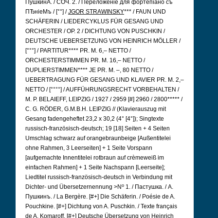
ПушкинА. / СОЧ. 2. / Переложеніе для фортепіано съ
ПЂніеМъ / [°°] /
JGOR STRAWINSKY
*** / FAUN UND
SCHÄFERIN / LIEDERCYKLUS FÜR GESANG UND
ORCHESTER / OP. 2 / DICHTUNG VON PUSCHKIN /
DEUTSCHE UEBERSETZUNG VON HEINRICH MÖLLER /
[°°°] / PARTITUR**** PR. M. 6,– NETTO /
ORCHESTERSTIMMEN PR. M. 16,– NETTO /
DUPLIERSTIMMEN**** JE PR. M. –, 80 NETTO /
UEBERTRAGUNG FÜR GESANG UND KLAVIER PR. M. 2,–
NETTO / [°°°°] / AUFFÜHRUNGSRECHT VORBEHALTEN /
M. P. BELAIEFF, LEIPZIG / 1927 / 2959 [#] 2960 / 2800***** /
C. G. RÖDER, G.M.B.H. LEIPZIG // (Klavierauszug mit
Gesang fadengeheftet 23,2 x 30,2 (4° [4°]); Singtexte
russisch-französisch-deutsch; 19 [18] Seiten + 4 Seiten
Umschlag schwarz auf orangebraunbeige [Außentitelei
ohne Rahmen, 3 Leerseiten] + 1 Seite Vorspann
[aufgemachte Innentitelei rotbraun auf crèmeweiß im
einfachen Rahmen] + 1 Seite Nachspann [Leerseite];
Liedtitel russisch-französisch-deutsch in Verbindung mit
o
Dichter- und Übersetzernennung >N
1. / Пастушка. / А.
Пушкинъ. / La Bergère. [#+] Die Schäferin. / Poésie de A.
Pouchkine. [#+] Dichtung von A. Puschkin. / Texte français
de A. Komaroff. [#+] Deutsche Übersetzung von Heinrich