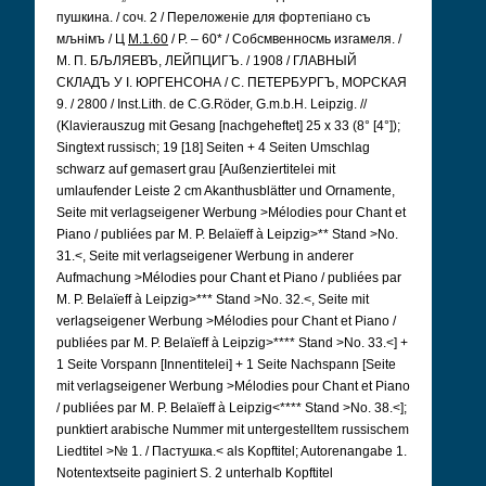
пушкина. / соч. 2 / Переложеніе для фортепіано съ
мљнімъ / Ц
М.1.60
/ Р. – 60* / Собсмвенносмь изгамеля. /
М. П. БЉЛЯЕВЪ, ЛЕЙПЦИГЪ. / 1908 / ГЛАВНЫЙ
СКЛАДЪ У I. ЮРГЕНСОНА / С. ПЕТЕРБУРГЪ, МОРСКАЯ
9. / 2800 / Inst.Lith. de C.G.Röder, G.m.b.H. Leipzig. //
(Klavierauszug mit Gesang [nachgeheftet] 25 x 33 (8° [4°]);
Singtext russisch; 19 [18] Seiten + 4 Seiten Umschlag
schwarz auf gemasert grau [Außenziertitelei mit
umlaufender Leiste 2 cm Akanthusblätter und Ornamente,
Seite mit verlagseigener Werbung >Mélodies pour Chant et
Piano / publiées par M. P. Belaïeff à Leipzig>** Stand >No.
31.<, Seite mit verlagseigener Werbung in anderer
Aufmachung >Mélodies pour Chant et Piano / publiées par
M. P. Belaïeff à Leipzig>*** Stand >No. 32.<, Seite mit
verlagseigener Werbung >Mélodies pour Chant et Piano /
publiées par M. P. Belaïeff à Leipzig>**** Stand >No. 33.<] +
1 Seite Vorspann [Innentitelei] + 1 Seite Nachspann [Seite
mit verlagseigener Werbung >Mélodies pour Chant et Piano
/ publiées par M. P. Belaïeff à Leipzig<**** Stand >No. 38.<];
punktiert arabische Nummer mit untergestelltem russischem
Liedtitel >№ 1. / Пастушка.< als Kopftitel; Autorenangabe 1.
Notentextseite paginiert S. 2 unterhalb Kopftitel