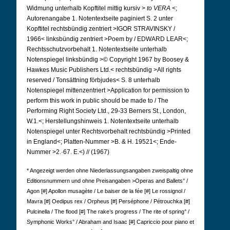
Widmung unterhalb Kopftitel mittig kursiv >
to VERA
<;
Autorenangabe 1.
Notentextseite paginiert S. 2 unter
Kopftitel rechtsbündig zentriert >IGOR STRAVINSKY /
1966< linksbündig zentriert >Poem by / EDWARD LEAR<;
Rechtsschutzvorbehalt 1.
Notentextseite unterhalb
Notenspiegel linksbündig >© Copyright 1967 by Boosey &
Hawkes Music Publishers Ltd.< rechtsbündig >All rights
reserved / Tonsättning förbjudes< S. 8 unterhalb
Notenspiegel mittenzentriert >Application for permission to
perform this work in public should be made to / The
Performing Right Society Ltd., 29-33 Berners St., London,
W.1.<; Herstellungshinweis 1.
Notentextseite unterhalb
Notenspiegel unter Rechtsvorbehalt rechtsbündig >Printed
in England<; Platten-Nummer >B. & H. 19521<; Ende-
Nummer >2.·67. E.<) // (1967)
* Angezeigt werden ohne Niederlassungsangaben zweispaltig ohne
Editionsnummern und ohne Preisangaben >Operas and Ballets° /
Agon [#] Apollon musagète / Le baiser de la fée [#] Le rossignol /
Mavra [#] Oedipus rex / Orpheus [#] Perséphone / Pétrouchka [#]
Pulcinella / The flood [#] The rake’s progress / The rite of spring° /
Symphonic Works° / Abraham and Isaac [#] Capriccio pour piano et