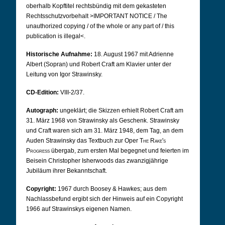
oberhalb Kopftitel rechtsbündig mit dem gekasteten
Rechtsschutzvorbehalt >IMPORTANT NOTICE / The
unauthorized copying / of the whole or any part of / this
publication is illegal<.
Historische Aufnahme:
18. August 1967 mit Adrienne
Albert (Sopran) und Robert Craft am Klavier unter der
Leitung von Igor Strawinsky.
CD-Edition:
VIII-2/37.
Autograph:
ungeklärt; die Skizzen erhielt Robert Craft am
31. März 1968 von Strawinsky als Geschenk. Strawinsky
und Craft waren sich am 31. März 1948, dem Tag, an dem
Auden Strawinsky das Textbuch zur Oper
The Rake's
Progress
übergab, zum ersten Mal begegnet und feierten im
Beisein Christopher Isherwoods das zwanzigjährige
Jubiläum ihrer Bekanntschaft.
Copyright:
1967 durch Boosey & Hawkes; aus dem
Nachlassbefund ergibt sich der Hinweis auf ein Copyright
1966 auf Strawinskys eigenen Namen.