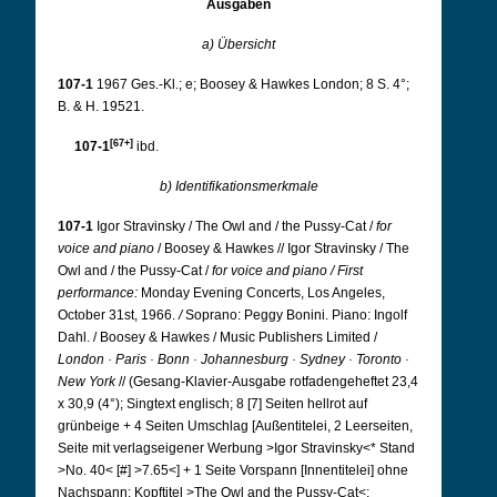
Ausgaben
a) Übersicht
107-1
1967 Ges.-Kl.; e; Boosey & Hawkes London; 8 S. 4°;
B. & H. 19521.
[67+]
107-1
ibd.
b) Identifikationsmerkmale
107-1
Igor Stravinsky / The Owl and / the Pussy-Cat /
for
voice and piano
/ Boosey & Hawkes // Igor Stravinsky / The
Owl and / the Pussy-Cat /
for voice and piano
/ First
performance:
Monday Evening Concerts, Los Angeles,
October 31st, 1966.
/
Soprano: Peggy Bonini. Piano: Ingolf
Dahl. / Boosey & Hawkes / Music Publishers Limited /
London · Paris · Bonn · Johannesburg · Sydney · Toronto ·
New York
// (Gesang-Klavier-Ausgabe rotfadengeheftet 23,4
x 30,9 (4°); Singtext englisch; 8 [7] Seiten hellrot auf
grünbeige + 4 Seiten Umschlag [Außentitelei, 2 Leerseiten,
Seite mit verlagseigener Werbung >Igor Stravinsky<* Stand
>No. 40< [#] >7.65<] + 1 Seite Vorspann [Innentitelei] ohne
Nachspann; Kopftitel >The Owl and the Pussy-Cat<;