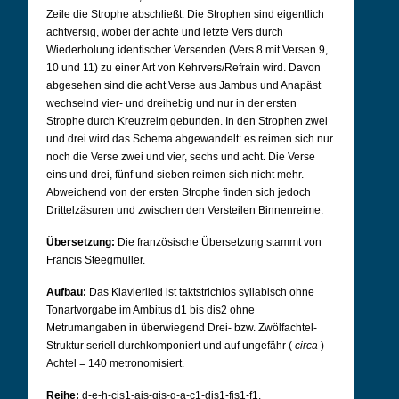
Zeile die Strophe abschließt. Die Strophen sind eigentlich
achtversig, wobei der achte und letzte Vers durch
Wiederholung identischer Versenden (Vers 8 mit Versen 9,
10 und 11) zu einer Art von Kehrvers/Refrain wird. Davon
abgesehen sind die acht Verse aus Jambus und Anapäst
wechselnd vier- und dreihebig und nur in der ersten
Strophe durch Kreuzreim gebunden. In den Strophen zwei
und drei wird das Schema abgewandelt: es reimen sich nur
noch die Verse zwei und vier, sechs und acht. Die Verse
eins und drei, fünf und sieben reimen sich nicht mehr.
Abweichend von der ersten Strophe finden sich jedoch
Drittelzäsuren und zwischen den Versteilen Binnenreime.
Übersetzung:
Die französische Übersetzung stammt von
Francis Steegmuller.
Aufbau:
Das Klavierlied ist taktstrichlos syllabisch ohne
Tonartvorgabe im Ambitus d1 bis dis2 ohne
Metrumangaben in überwiegend Drei- bzw. Zwölfachtel-
Struktur seriell durchkomponiert und auf ungefähr (
circa
)
Achtel = 140 metronomisiert.
Reihe:
d-e-h-cis1-ais-gis-g-a-c1-dis1-fis1-f1.