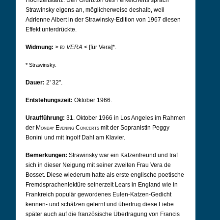
Hochzeitstanz. Den Grunzton des Ferkelchens sprach
Strawinsky eigens an, möglicherweise deshalb, weil
Adrienne Albert in der Strawinsky-Edition von 1967 diesen
Effekt unterdrückte.
Widmung:
>
to VERA
<
[für Vera]*.
* Strawinsky.
Dauer:
2' 32".
Entstehungszeit:
Oktober 1966.
Uraufführung:
31. Oktober 1966 in Los Angeles im Rahmen
der
Monday Evening Concerts
mit der Sopranistin Peggy
Bonini und mit Ingolf Dahl am Klavier.
Bemerkungen:
Strawinsky war ein Katzenfreund und traf
sich in dieser Neigung mit seiner zweiten Frau Vera de
Bosset. Diese wiederum hatte als erste englische poetische
Fremdsprachenlektüre seinerzeit Lears in England wie in
Frankreich populär gewordenes Eulen-Katzen-Gedicht
kennen- und schätzen gelernt und übertrug diese Liebe
später auch auf die französische Übertragung von Francis