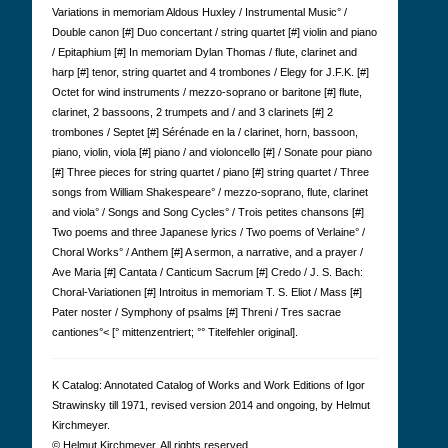
Variations in memoriam Aldous Huxley / Instrumental Music° /
Double canon [#] Duo concertant / string quartet [#] violin and piano
/ Epitaphium [#] In memoriam Dylan Thomas / flute, clarinet and
harp [#] tenor, string quartet and 4 trombones / Elegy for J.F.K. [#]
Octet for wind instruments / mezzo-soprano or baritone [#] flute,
clarinet, 2 bassoons, 2 trumpets and / and 3 clarinets [#] 2
trombones / Septet [#] Sérénade en la / clarinet, horn, bassoon,
piano, violin, viola [#] piano / and violoncello [#] / Sonate pour piano
[#] Three pieces for string quartet / piano [#] string quartet / Three
songs from William Shakespeare° / mezzo-soprano, flute, clarinet
and viola° / Songs and Song Cycles° / Trois petites chansons [#]
Two poems and three Japanese lyrics / Two poems of Verlaine° /
Choral Works° / Anthem [#] A sermon, a narrative, and a prayer /
Ave Maria [#] Cantata / Canticum Sacrum [#] Credo / J. S. Bach:
Choral-Variationen [#] Introitus in memoriam T. S. Eliot / Mass [#]
Pater noster / Symphony of psalms [#] Threni / Tres sacrae
cantiones°< [° mittenzentriert; °° Titelfehler original].
K Cat­a­log: Anno­tated Cat­a­log of Works and Work Edi­tions of Igor
Straw­in­sky till 1971, revised version 2014 and ongoing, by Hel­mut
Kirch­meyer.
© Hel­mut Kirch­meyer. All rights reserved.