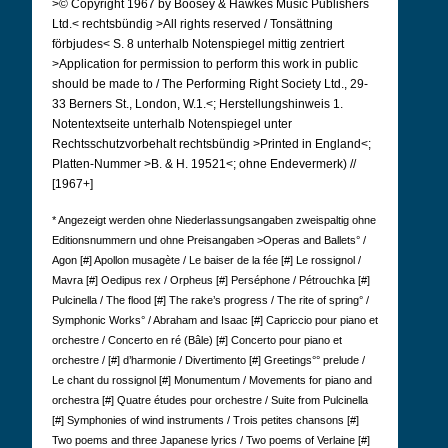
>© Copyright 1967 by Boosey & Hawkes Music Publishers
Ltd.< rechtsbündig >All rights reserved / Tonsättning
förbjudes< S. 8 unterhalb Notenspiegel mittig zentriert
>Application for permission to perform this work in public
should be made to / The Performing Right Society Ltd., 29-
33 Berners St., London, W.1.<; Herstellungshinweis 1.
Notentextseite unterhalb Notenspiegel unter
Rechtsschutzvorbehalt rechtsbündig >Printed in England<;
Platten-Nummer >B. & H. 19521<; ohne Endevermerk) //
[1967+]
* Angezeigt werden ohne Niederlassungsangaben zweispaltig ohne
Editionsnummern und ohne Preisangaben >Operas and Ballets° /
Agon [#] Apollon musagète / Le baiser de la fée [#] Le rossignol /
Mavra [#] Oedipus rex / Orpheus [#] Perséphone / Pétrouchka [#]
Pulcinella / The flood [#] The rake’s progress / The rite of spring° /
Symphonic Works° / Abraham and Isaac [#] Capriccio pour piano et
orchestre / Concerto en ré (Bâle) [#] Concerto pour piano et
orchestre / [#] d’harmonie / Divertimento [#] Greetings°° prelude /
Le chant du rossignol [#] Monumentum / Movements for piano and
orchestra [#] Quatre études pour orchestre / Suite from Pulcinella
[#] Symphonies of wind instruments / Trois petites chansons [#]
Two poems and three Japanese lyrics / Two poems of Verlaine [#]