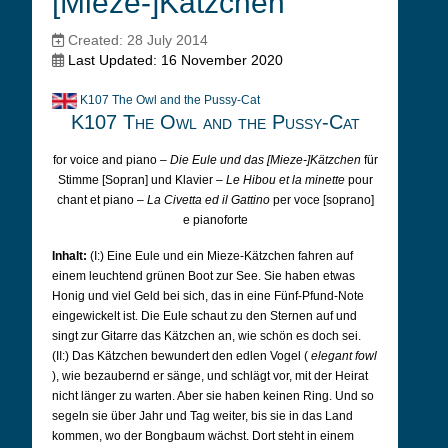
[Mieze-]Kätzchen
Created: 28 July 2014
Last Updated: 16 November 2020
K107 The Owl and the Pussy-Cat
K107 The Owl and the Pussy-Cat
for voice and piano –
Die Eule und das [Mieze-]Kätzchen
für
Stimme [Sopran] und Klavier –
Le Hibou et la minette
pour
chant et piano –
La Civetta ed il Gattino
per voce [soprano]
e pianoforte
Inhalt:
(I:) Eine Eule und ein Mieze-Kätzchen fahren auf
einem leuchtend grünen Boot zur See. Sie haben etwas
Honig und viel Geld bei sich, das in eine Fünf-Pfund-Note
eingewickelt ist. Die Eule schaut zu den Sternen auf und
singt zur Gitarre das Kätzchen an, wie schön es doch sei.
(II:) Das Kätzchen bewundert den edlen Vogel (
elegant fowl
), wie bezaubernd er sänge, und schlägt vor, mit der Heirat
nicht länger zu warten. Aber sie haben keinen Ring. Und so
segeln sie über Jahr und Tag weiter, bis sie in das Land
kommen, wo der Bongbaum wächst. Dort steht in einem