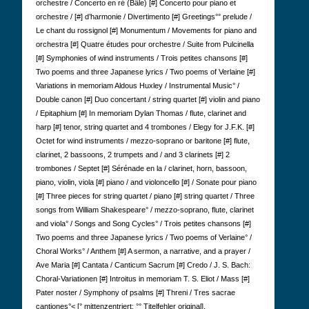
orchestre / Concerto en ré (Bâle) [#] Concerto pour piano et
orchestre / [#] d’harmonie / Divertimento [#] Greetings°° prelude /
Le chant du rossignol [#] Monumentum / Movements for piano and
orchestra [#] Quatre études pour orchestre / Suite from Pulcinella
[#] Symphonies of wind instruments / Trois petites chansons [#]
Two poems and three Japanese lyrics / Two poems of Verlaine [#]
Variations in memoriam Aldous Huxley / Instrumental Music° /
Double canon [#] Duo concertant / string quartet [#] violin and piano
/ Epitaphium [#] In memoriam Dylan Thomas / flute, clarinet and
harp [#] tenor, string quartet and 4 trombones / Elegy for J.F.K. [#]
Octet for wind instruments / mezzo-soprano or baritone [#] flute,
clarinet, 2 bassoons, 2 trumpets and / and 3 clarinets [#] 2
trombones / Septet [#] Sérénade en la / clarinet, horn, bassoon,
piano, violin, viola [#] piano / and violoncello [#] / Sonate pour piano
[#] Three pieces for string quartet / piano [#] string quartet / Three
songs from William Shakespeare° / mezzo-soprano, flute, clarinet
and viola° / Songs and Song Cycles° / Trois petites chansons [#]
Two poems and three Japanese lyrics / Two poems of Verlaine° /
Choral Works° / Anthem [#] A sermon, a narrative, and a prayer /
Ave Maria [#] Cantata / Canticum Sacrum [#] Credo / J. S. Bach:
Choral-Variationen [#] Introitus in memoriam T. S. Eliot / Mass [#]
Pater noster / Symphony of psalms [#] Threni / Tres sacrae
cantiones°< [° mittenzentriert; °° Titelfehler original].