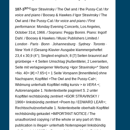
[67+]
107-1
Igor Stravinsky / The Owl and / the Pussy-Cat /
for
voice and piano
/ Boosey & Hawkes // Igor Stravinsky / The
Owl and / the Pussy-Cat /
for voice and piano
/ First
performance:
Monday Evening Concerts, Los Angeles,
October 31st, 1966.
/
Soprano: Peggy Bonini. Piano: Ingolf
Dahl. / Boosey & Hawkes / Music Publishers Limited /
London · Paris · Bonn · Johannesburg · Sydney · Toronto ·
New York
// (Gesang-Klavier-Ausgabe klammergeheftet
23,4 x 30,9 (4°); Singtext englisch; 8 [7] Seiten braunrot auf
grünbeige + 4 Seiten Umschlag [Außentitelei, 2 Leerseiten,
Seite mit verlagseigener Werbung >Igor Stravinsky<* Stand
>No. 40< [#] >7.65<] + 1 Seite Vorspann [Innentitelei] ohne
Nachspann; Kopftitel >The Owl and the Pussy-Cat<;
Widmung unterhalb Kopftitel mittig kursiv >
to VERA
<;
Autorenangabe 1.
Notentextseite paginiert S. 2 unter
Kopftitel rechtsbündig zentriert >IGOR STRAVINSKY /
1966< linksbündig zentriert >Poem by / EDWARD LEAR<;
Rechtsschutzvorbehalte 1.
Notentextseite oberhalb Kopftitel
rechtsbündig gekastet >IMPORTANT NOTICE / The
unauthorized copying / of the whole or any part of / this
publication is illegal< unterhalb Notenspiegel linksbündig