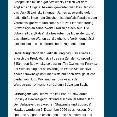
Steegmuller, mit der Igor Strawinsky zeitlich vor dem
englischen Original bekannt geworden war. Das Gedicht,
das Vera Strawinsky in jungen Jahren auswendig gelernt
hatte, dürfte in seinem Geschehnisablauf als Parallele zum
Verhältnis Igor-Vera und somit als letzte Liebeserklärung
Strawinskys an seine zweite Frau zu deuten sein: Die
Schönheit der „Katze“, die bezaubernde Musik der „Eule“,
das jahrelange Warten auf die eheliche Verbindung lässt
gleichnishafte, auch körperliche Bezüge erkennen.
Bedeutung:
Nach der Fertigstellung des Klavierliedes
erlosch die Produktionskraft des zur Zeit der Komposition
84jährigen Strawinsky, so dass mit
The Owl and the Pussy-cat
der Werkkatalog der selbständigen Werke Strawinskys
endet. Strawinsky instrumentierte nur noch zwei geistliche
Lieder von Hugo Wolf und vier Stücke aus dem
Wohltemperierten Klavier
von Johann Sebastian Bach.
Fassungen:
Das Lied wurde im Februar 1967 durch
Boosey & Hawkes gedruckt und erschien im selben Jahr.
Der Verlagsvertrag zwischen Strawinsky und Boosey &
Hawkes wurde am 7. Dezember 1966 geschlossen.
Die
späteren Ausgaben erschienen ohne Endevermerk und