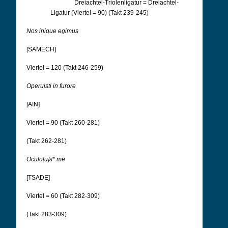
Dreiachtel-Triolenligatur = Dreiachtel-
Ligatur (Viertel = 90) (Takt 239-245)
Nos inique egimus
[SAMECH]
Viertel = 120 (Takt 246-259)
Operuisti in furore
[AIN]
Viertel = 90 (Takt 260-281)
(Takt 262-281)
Oculo[u]s
*
me
[TSADE]
Viertel = 60 (Takt 282-309)
(Takt 283-309)