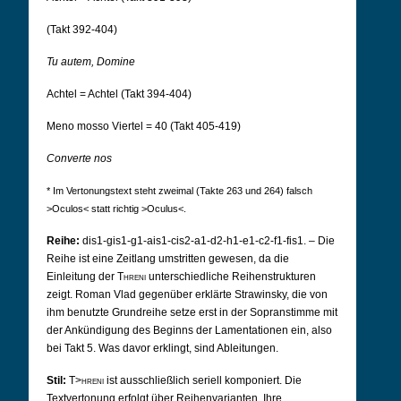
(Takt 392-404)
Tu autem, Domine
Achtel = Achtel (Takt 394-404)
Meno mosso Viertel = 40 (Takt 405-419)
Converte nos
* Im Vertonungstext steht zweimal (Takte 263 und 264) falsch
>Oculos< statt richtig >Oculus<.
Reihe:
dis1-gis1-g1-ais1-cis2-a1-d2-h1-e1-c2-f1-fis1. – Die
Reihe ist eine Zeitlang umstritten gewesen, da die
Einleitung der
Threni
unterschiedliche Reihenstrukturen
zeigt. Roman Vlad gegenüber erklärte Strawinsky, die von
ihm benutzte Grundreihe setze erst in der Sopranstimme mit
der Ankündigung des Beginns der Lamentationen ein, also
bei Takt 5. Was davor erklingt, sind Ableitungen.
Stil:
T>hreni
ist ausschließlich seriell komponiert. Die
Textvertonung erfolgt über Reihenvarianten. Ihre