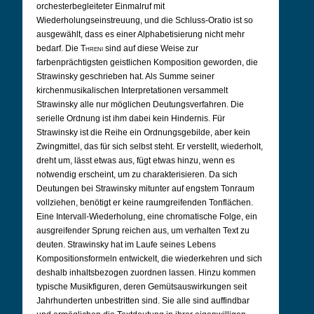
orchesterbegleiteter Einmalruf mit
Wiederholungseinstreuung, und die Schluss-Oratio ist so
ausgewählt, dass es einer Alphabetisierung nicht mehr
bedarf. Die
Threni
sind auf diese Weise zur
farbenprächtigsten geistlichen Komposition geworden, die
Strawinsky geschrieben hat. Als Summe seiner
kirchenmusikalischen Interpretationen versammelt
Strawinsky alle nur möglichen Deutungsverfahren. Die
serielle Ordnung ist ihm dabei kein Hindernis. Für
Strawinsky ist die Reihe ein Ordnungsgebilde, aber kein
Zwingmittel, das für sich selbst steht. Er verstellt, wiederholt,
dreht um, lässt etwas aus, fügt etwas hinzu, wenn es
notwendig erscheint, um zu charakterisieren. Da sich
Deutungen bei Strawinsky mitunter auf engstem Tonraum
vollziehen, benötigt er keine raumgreifenden Tonflächen.
Eine Intervall-Wiederholung, eine chromatische Folge, ein
ausgreifender Sprung reichen aus, um verhalten Text zu
deuten. Strawinsky hat im Laufe seines Lebens
Kompositionsformeln entwickelt, die wiederkehren und sich
deshalb inhaltsbezogen zuordnen lassen. Hinzu kommen
typische Musikfiguren, deren Gemütsauswirkungen seit
Jahrhunderten unbestritten sind. Sie alle sind auffindbar