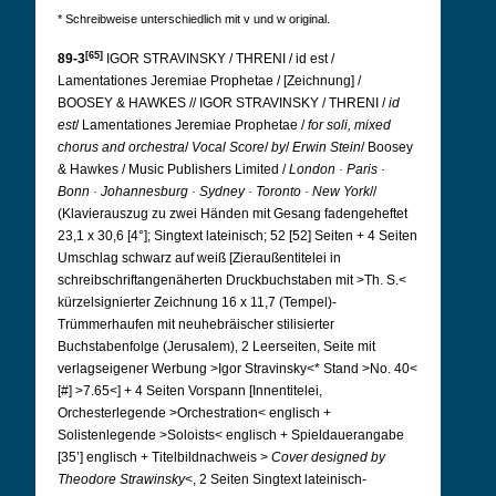
* Schreibweise unterschiedlich mit v und w original.
[65]
89-3
IGOR STRAVINSKY / THRENI / id est /
Lamentationes Jeremiae Prophetae / [Zeichnung] /
BOOSEY & HAWKES // IGOR STRAVINSKY / THRENI /
id
est
/ Lamentationes Jeremiae Prophetae /
for soli, mixed
chorus and orchestra
/
Vocal
Score
/
by
/
Erwin
Stein
/ Boosey
& Hawkes / Music Publishers Limited /
London · Paris ·
Bonn · Johannesburg · Sydney · Toronto · New York
//
(Klavierauszug zu zwei Händen mit Gesang fadengeheftet
23,1 x 30,6 [4°]; Singtext lateinisch; 52 [52] Seiten + 4 Seiten
Umschlag schwarz auf weiß [Zieraußentitelei in
schreibschriftangenäherten Druckbuchstaben mit >Th. S.<
kürzelsignierter Zeichnung 16 x 11,7 (Tempel)-
Trümmerhaufen mit neuhebräischer stilisierter
Buchstabenfolge (Jerusalem), 2 Leerseiten, Seite mit
verlagseigener Werbung >Igor Stravinsky<* Stand >No. 40<
[#] >7.65<] + 4 Seiten Vorspann [Innentitelei,
Orchesterlegende >Orchestration< englisch +
Solistenlegende >Soloists< englisch + Spieldauerangabe
[35’] englisch + Titelbildnachweis >
Cover designed by
Theodore Strawinsky
<, 2 Seiten Singtext lateinisch-