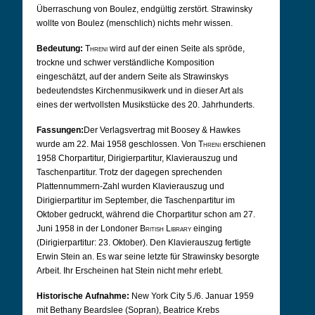
Überraschung von Boulez, endgültig zerstört. Strawinsky
wollte von Boulez (menschlich)
nichts mehr wissen.
Bedeutung:
Threni
wird auf der einen Seite als spröde,
trockne und schwer verständliche Komposition
eingeschätzt, auf der andern Seite als Strawinskys
bedeutendstes Kirchenmusikwerk und in dieser Art als
eines der wertvollsten Musikstücke des 20. Jahrhunderts.
Fassungen:
Der Verlagsvertrag mit Boosey & Hawkes
wurde am 22. Mai 1958 geschlossen. Von
Threni
erschienen
1958 Chorpartitur, Dirigierpartitur, Klavierauszug und
Taschenpartitur. Trotz der dagegen sprechenden
Plattennummern-Zahl wurden Klavierauszug und
Dirigierpartitur im September, die Taschenpartitur im
Oktober gedruckt, während die Chorpartitur schon am 27.
Juni 1958 in der Londoner
British Library
einging
(Dirigierpartitur: 23. Oktober). Den Klavierauszug fertigte
Erwin Stein an. Es war seine letzte für Strawinsky besorgte
Arbeit. Ihr Erscheinen hat Stein nicht mehr erlebt.
Historische Aufnahme:
New York City 5./6. Januar 1959
mit Bethany Beardslee (Sopran), Beatrice Krebs