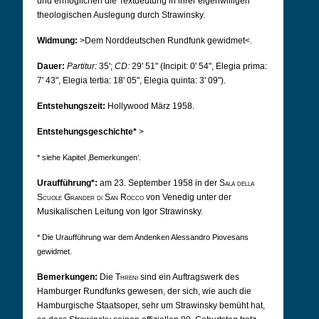
und ermöglichen die Textdeutung in ihrer eigenwilligen
theologischen Auslegung durch Strawinsky.
Widmung:
>Dem Norddeutschen Rundfunk gewidmet<.
Dauer:
Partitur:
35';
CD:
29' 51" (Incipit: 0' 54", Elegia prima:
7' 43", Elegia tertia: 18' 05", Elegia quinta: 3' 09").
Entstehungszeit:
Hollywood März 1958.
Entstehungsgeschichte*
>
* siehe Kapitel ‚Bemerkungen’.
Uraufführung*:
am 23. September 1958 in der
Sala della
Scuole Grander di San Rocco
von Venedig unter der
Musikalischen Leitung von Igor Strawinsky.
* Die Uraufführung war dem Andenken Alessandro Piovesans
gewidmet.
Bemerkungen:
Die
Threni
sind ein Auftragswerk des
Hamburger Rundfunks gewesen, der sich, wie auch die
Hamburgische Staatsoper, sehr um Strawinsky bemüht hat,