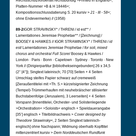
Rechtsschutzvorbehalt rechtsbündig >Printed in England<;
Platten-Nummer >B & H 18446<;
Kompositionsschlussdatierung S. 20 kursiv >
21 - III - 58
<;
ohne Endevermerke) // (1958)
89-2
IGOR STRAVINSKY* / THRENI / id est** /
Lamentationes Jeremiae Prophetae** / [Zeichnung] /
BOOSEY & HAWKES // IGOR STRAWINSKY* / THRENI /
id
est
/ Lamentationes Jeremiae Prophetae /
for soli, mixed
chorus and orchestra
/
Full Score
/ Boosey & Hawkes /
London · Paris · Bonn · Capetown · Sydney · Toronto · New
York // (Dirigierpartitur [bibliothekseingebunden] 26 x 34,5
(2° [4°]); Singtext lateinisch; 70 [70] Seiten + 4 Seiten
Umschlag steifes Papier schwarz auf cremeweiß
[Zieraußentitelei mit >Th. S.< kürzelsignierter Zeichnung
(Tempel)-Trümmerhaufen mit neuhebräischer stilisierter
Buchstabenfolge (Jerusalem), 3 Leerseiten] + 4 Seiten
Vorspann [Innentitelei, Orchester- und Solistenlegende
>Orchestration< >Soloists< englisch + Spieldauerangabe
[35’] englisch + Titelbildnachweis >
Cover designed by
Theodore Strawinsky
<, 2 Seiten Singtext lateinisch-
englisch] ohne Nachspann; Widmung oberhalb Kopftitel
mittenzentriert kursiv >
Dem Norddeutschen Rundfunk