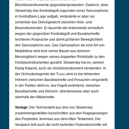
Blechblasinstrumente gegenübergestanden. Dadurch, dass
Strawinsky das Kontrafagott zugunsten eines Sarrusophons
in KontraBass-Lage aufgab, veränderte er aber nur
scheinbar das Gleichgewicht zwischen Holz- und
Blasinstrumenten. Er tauschte die Instrumente vermutlich
wegen der gegenüber Kontrafagott und Bassklarinette
leichteren Ansprache und damit größeren Beweglichkeit
des Sarrusophons aus. Das Sarrusophon als eine Art von
Metalloboe wird trotz seiner Bauart aus dünnem
Messingblech wegen seines doppelten Rohrblatts zu den
Holzblasinstrumenten gezählt. Strawinsky hat es, seinem
Klang folgend, auch als Holzblasinstrument verstanden. In
der Orchesterlegende der
Threni
wird es bei fehlenden
Hörnern zwischen Bassklarinette und Posaunen eingestellt,
in der Partitur steht es, das Fagott vertretend, zwischen
Bassklarinette und Hörnern, streckenweise aber auch
oberhalb der Altklarinette.
Vorlage:
Der Text besteht aus drei von Strawinsky
zusammengestellten Ausschnitten aus den Klagegesängen
des Propheten Jeremias aus dem Alten Testament. Der
Vorspann teilt auch die nicht vertonten Psalmabschnitte mit.