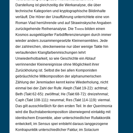
Darstellung ist gleichzeitig die Werkanalyse, die über
technische Kategorien und kryptographische Bildinhalte
verläuft. Die Hörer der Uraufführung unterrichtete eine von
Roman Vlad herrührende und auf Strawinskysche Angaben
zurückgehende Reihenanalyse. Die
Threni
bilden einen
Kosmos ausgeklügelter Farbdifferenzierungen durch immer
wieder anders zusammengesetzte Kleinensembles. Jede
der zahlreichen, streckenweise nur über wenige Takte hin
verlaufenden Klangfarbenmischungen lehrt
Unwiederholbarkeit, so wie Geschichte ein Ablauf
verrinnender Kleinereignisse ohne Möglichkeit ihrer
Zurückholung ist. Selbst die bei allen Komponisten
gebräuchliche Mitkomposition der alphanumerischen
Zählung der Jeremiaden kennt keine Wiederholung, nicht
einmal bei der Zahl der Rufe: Aleph (Takt 19-22): achtmal;
Beth (Takt 62-65): zwölfmal; He (Takt 68-72): dreizehnmal;
Caph (Takt 108-111): neunmal; Res (Takt 114-119): viermal.
Das gilt ausschließlich für den ersten Teil. In der
Querimonia
wird die Buchstabenkomposition überwiegend eintaktig mit
identischem Ensemble, aber unterschiedlicher Rufakkordik
entwickelt, im
Sensus spei
entsteht daraus langgezogene
Kontrapunktik unterschiedlicher Faktur, im
Solacium