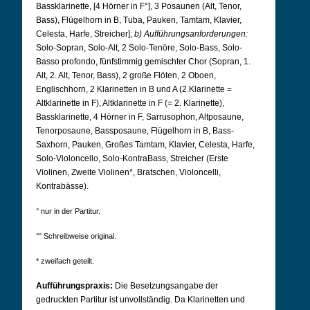
Bassklarinette,
[4 Hörner in F°], 3 Posaunen (Alt, Tenor,
Bass), Flügelhorn in B, Tuba, Pauken, Tamtam, Klavier,
Celesta, Harfe, Streicher];
b) Aufführungsanforderungen:
Solo-Sopran, Solo-Alt, 2 Solo-Tenöre, Solo-Bass, Solo-
Basso profondo, fünfstimmig gemischter Chor (Sopran, 1.
Alt, 2. Alt, Tenor, Bass),
2 große Flöten, 2 Oboen,
Englischhorn, 2 Klarinetten in B und A (2.
Klarinette =
Altklarinette in F), Altklarinette in F (= 2. Klarinette),
Bassklarinette, 4 Hörner in F, Sarrusophon, Altposaune,
Tenorposaune, Bassposaune, Flügelhorn in B, Bass-
Saxhorn, Pauken, Großes Tamtam, Klavier, Celesta, Harfe,
Solo-Violoncello, Solo-KontraBass, Streicher (Erste
Violinen, Zweite Violinen*, Bratschen, Violoncelli,
Kontrabässe).
° nur in der Partitur.
°° Schreibweise original.
*
zweifach geteilt.
Aufführungspraxis:
Die Besetzungsangabe der
gedruckten Partitur ist unvollständig. Da Klarinetten und