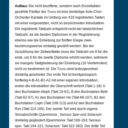
Aufbau:
Die nicht bezifferte, sondern nach Einzeltakten
gezählte Partitur der
Threni
ist eine dreiteilige Solo-Chor-
Orchester-Kantate im Umfang von 419 registrierten Takten
mit einer vorgesetzten, nicht so bezeichneten Introduktion.
Die registrierte Taktzahl entspricht nicht der tatsächlichen
Taktzahl, da die beiden Diphonien in der Registrierung
ebenso wie die Einleitung zur fünften Elegie zwei-
beziehungsweise eintaktig gezählt werden. Bei der
Auszählung der Zeitwerttakte muss die Taktzahl um 8 für die
erste, um 6 für die zweite Diphonie erhöht werden, während
sie mangels Taktgliederung der Einleitung (16 Viertelnoten)
nicht zu bestimmen ist. Die
Threni
sind textzugeordnet
dreiteilig gearbeitet. Der erste Teil ist formtypologisch
fünfteilig A-B-A1-B1-A2 mit einer eigenen Introduktion,
wobei die Introduktion die Überschrift vertont (Takt 1-18): A
den Buchstaben Aleph (Takt 19-61), B den Buchstaben Beth
(Takt 62-67), A1 den Buchstaben He (Takt 68-107), B1 den
Buchstaben Caph (Takt 108-113) und A2 den Buchstaben
Res (Takt 114-165). Der zweite Teil wird durch eigene
Sinnabschnitte
Querimonia
,
Sensus Spei
und
Solacium
dreiteilig gegliedert (Querimonia: Takt 166-193; Sensus
spei: Takt 194-321; Solacium: Takt 322-383). Der dritte Teil