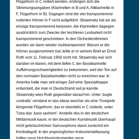
Flügelhorn in C notiert werden, erübrigen sich die
Stimmungsangaben (Klarinetten in B und A, Altklarinette in
F, Flügelhorn in B). Dagegen sind die vier transponierend
notierten Hörner in F nicht aufgeführt. Strawinsky hat sie als
einzige transponierend belassen, die Klarinetten dagegen
ausdrücklich zum Zwecke der leichteren Lesbarkeit nicht
transponierend geschrieben. In den Orchesterstimmen
wurden sie dann wieder rücktransponiert. Warum er die
Hörner ausgenommen hat, teilte er in seinem Brief an Ernst
Roth vom 11. Februar 1958 nicht mit. Strawinsky war sich
darüber im klaren, mit dem tiefen C der Bassklarinette
Aufführungsschwierigkeiten zu bekommen, weil der Ton auf
den normalen Bassklarinetten nicht zu erreichen war. In
Amerika hatte man seit einiger Zeit eine Spezialklappe
entwickelt, die man in Deutschland seit je kannte.
Strawinsky wies Roth gegenüber darauf hin. Unter ‚bugle
contralto’ verstand er das etwas weicher als eine Trompete
klingende Flügelhorn, das er ebenfalls in C notierte, unter
Tuba das ‚bass saxhorn’. Anstelle des in der deutschen
Militärmusik kaum, in der deutschen Kunstmusik überhaupt
nicht gebräuchlichen Sarrusophons stand zunächst ein
Kontrafagott. In der ursprünglichen Instrumentalfassung
hätten neun Holzblasinstrumenten neun