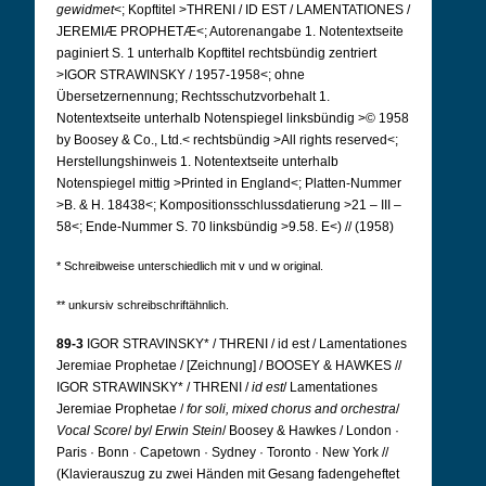
gewidmet
<; Kopftitel >THRENI / ID EST / LAMENTATIONES /
JEREMIÆ PROPHETÆ<; Autorenangabe 1. Notentextseite
paginiert S. 1 unterhalb Kopftitel rechtsbündig zentriert
>IGOR STRAWINSKY / 1957-1958<; ohne
Übersetzernennung; Rechtsschutzvorbehalt 1.
Notentextseite unterhalb Notenspiegel linksbündig >© 1958
by Boosey & Co., Ltd.< rechtsbündig >All rights reserved<;
Herstellungshinweis 1. Notentextseite unterhalb
Notenspiegel mittig >Printed in England<; Platten-Nummer
>B. & H. 18438<; Kompositionsschlussdatierung >21 – III –
58<; Ende-Nummer S. 70 linksbündig >9.58. E<) // (1958)
* Schreibweise unterschiedlich mit v und w original.
** unkursiv schreibschriftähnlich.
89-3
IGOR STRAVINSKY* / THRENI / id est / Lamentationes
Jeremiae Prophetae / [Zeichnung] / BOOSEY & HAWKES //
IGOR STRAWINSKY* / THRENI /
id est
/ Lamentationes
Jeremiae Prophetae /
for soli, mixed chorus and orchestra
/
Vocal
Score
/
by
/
Erwin
Stein
/ Boosey & Hawkes / London ·
Paris · Bonn · Capetown · Sydney · Toronto · New York //
(Klavierauszug zu zwei Händen mit Gesang fadengeheftet