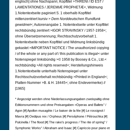
englisch] ohne Nachspann; Kopftitel >THRENI / ID EST /
LAMENTATIONES / JEREMIÆ PROPHETÆ<, Widmung
1.
Notentextseite paginiert S. 1 oberhalb Kopftitel
mittenzentriert kursiv >
Dem Norddeutschen Rundfunk
gewidmet
<; Autorenangabe 1. Notentextseite unter Kopftitel
rechtsbündig zentriert >IGOR STRAVINSKY / 1957-1958<;
ohne Übersetzernennung; Rechtsschutzvorbehalt 1.
Notentextseite neben Kopftitel und Widmung linksbündig
gekastet >IMPORTANT NOTICE / The unauthorized copying
/ of the whole or any part of / this publication is illegal< unter
Notenspiegel linksbündig >© 1958 by Boosey & Co., Ltd.<
rechtsbündig >All rights reserved<; Herstellungshinweis
1.
Notentextseite unterhalb Notenspiegel unter
Rechtsschutzvorbehalt rechtsbündig >Printed in England<;
Platten-Nummer >B. & H. 18445<; ohne Endevermerke) //
[1965]
*
Angezeigt werden ohne Niederlassungsangaben zweispaltig ohne
Editionsnummern und ohne Preisangaben >Operas and Ballets° /
Agon [#] Apollon musagète / Le baiser de la fée [#] Le rossignol /
Mavra [#] Oedipus rex / Orpheus [#] Perséphone / Pétrouchka [#]
Pulcinella / The flood [#] The rake’s progress / The rite of spring° /
Symphonic Works° / Abraham and Isaac [#] Capriccio pour piano et