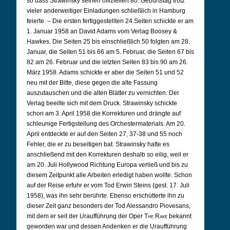
so dass Strawinsky seinen offiziellen 80. Geburtstag trotz
vieler anderweitiger Einladungen schließlich in Hamburg
feierte. – Die ersten fertiggestellten 24 Seiten schickte er am
1. Januar 1958 an David Adams vom Verlag Boosey &
Hawkes. Die Seiten 25 bis einschließlich 50 folgten am 28.
Januar, die Seiten 51 bis 66 am 5. Februar, die Seiten 67 bis
82 am 26. Februar und die letzten Seiten 83 bis 90 am 26.
März 1958. Adams schickte er aber die Seiten 51 und 52
neu mit der Bitte, diese gegen die alte Fassung
auszutauschen und die alten Blätter zu vernichten. Der
Verlag beeilte sich mit dem Druck. Strawinsky schickte
schon am 3. April 1958 die Korrekturen und drängte auf
schleunige Fertigstellung des Orchestermaterials. Am 20.
April entdeckte er auf den Seiten 27, 37-38 und 55 noch
Fehler, die er zu beseitigen bat. Strawinsky hatte es
anschließend mit den Korrekturen deshalb so eilig, weil er
am 20. Juli Hollywood Richtung Europa verließ und bis zu
diesem Zeitpunkt alle Arbeiten erledigt haben wollte. Schon
auf der Reise erfuhr er vom Tod Erwin Steins (gest. 17. Juli
1958), was ihn sehr berührte. Ebenso erschütterte ihn zu
dieser Zeit ganz besonders der Tod Alessandro Piovesans,
mit dem er seit der Uraufführung der Oper
The Rake
bekannt
geworden war und dessen Andenken er die Uraufführung