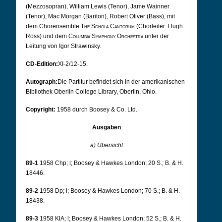
(Mezzosopran), William Lewis (Tenor), Jame Wainner
(Tenor), Mac Morgan (Bariton), Robert Oliver (Bass), mit
dem Chorensemble
The Schola Cantorum
(Chorleiter: Hugh
Ross) und dem
Columbia Symphony Orchestra
unter der
Leitung von Igor Strawinsky.
CD-Edition:
XI-2/12-15.
Autograph:
Die Partitur befindet sich in der amerikanischen
Bibliothek Oberlin College Library, Oberlin, Ohio.
Copyright:
1958 durch Boosey & Co. Ltd.
Ausgaben
a) Übersicht
89-1
1958 Chp; l; Boosey & Hawkes London; 20 S.; B. & H.
18446.
89-2
1958 Dp; l; Boosey & Hawkes London; 70 S.; B. & H.
18438.
89-3
1958 KlA; l; Boosey & Hawkes London; 52 S.; B. & H.