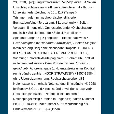
23,5 x 30,8 [4°]; Singtext lateinisch; 52 [52] Seiten + 4 Seiten
Umschlag schwarz auf weiß [Zieraußentitelei mit >Th. S.<
kürzelsignierter Zeichnung 16 x 11,7 (Tempel)-
Trümmerhaufen mit neuhebräischer stilisierter
Buchstabenfolge (Jerusalem), 3 Leerseiten] + 4 Seiten
Vorspann [Innentitelei, Orchesterlegende >Orchestration<
englisch + Solistenlegende >Soloists< englisch +
Spieldauerangabe [35’] englisch + Titelbildnachweis >
Cover designed by Theodore Strawinsky
<, 2 Seiten Singtext
lateinisch-englisch] ohne Nachspann; Kopftitel >THRENI /
ID EST / LAMENTATIONES / JEREMIÆ PROPHETÆ<,
Widmung 1.
Notentextseite paginiert S. 1 oberhalb Kopftitel
mittenzentriert kursiv >
Dem Norddeutschen Rundfunk
gewidmet
<; Autorenangabe 1. Notentextseite unter Kopftitel
rechtsbündig zentriert >IGOR STRAWINSKY / 1957-1958<;
ohne Übersetzernennung; Rechtsschutzvorbehalt 1.
Notentextseite unterhalb Notenspiegel linksbündig >© 1958
by Boosey & Co., Ltd.< rechtsbündig >All rights reserved<;
Herstellungshinweis 1. Notentextseite unterhalb
Notenspiegel mittig >Printed in England<; Platten-Nummer
>B. & H. 18445<; Endenummer S. 52 rechtsbündig als
Endevermerk >9. 58. E<) // (1958)