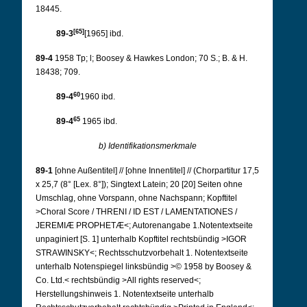
18445.
[65]
89-3
[1965] ibd.
89-4
1958 Tp; l; Boosey & Hawkes London; 70 S.; B. & H.
18438; 709.
60
89-4
1960 ibd.
65
89-4
1965 ibd.
b) Identifikationsmerkmale
89-1
[ohne Außentitel] // [ohne Innentitel] // (Chorpartitur 17,5
x 25,7 (8° [Lex. 8°]); Singtext Latein; 20 [20] Seiten ohne
Umschlag, ohne Vorspann, ohne Nachspann; Kopftitel
>Choral Score / THRENI / ID EST / LAMENTATIONES /
JEREMIÆ PROPHETÆ<; Autorenangabe 1.
Notentextseite
unpaginiert [S. 1] unterhalb Kopftitel rechtsbündig >IGOR
STRAWINSKY<; Rechtsschutzvorbehalt 1. Notentextseite
unterhalb Notenspiegel linksbündig >© 1958 by Boosey &
Co. Ltd.< rechtsbündig >All rights reserved<;
Herstellungshinweis 1. Notentextseite unterhalb