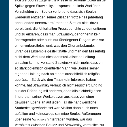
sich die Boulez zugeneigte Presse mit Antoine Goléa an der
Spitze gegen Strawinsky aussprach und kein Wort über das
Verschulden von Boulez verlor; und dass sich Boulez
wiederum entgegen seiner Zusagen trotz eines jahrelang
anhaltenden nervenzermürbenden Streites nicht dazu
bereit fand, die fehlerhaften Presseberichte zu dementieren
und zu erklären, dass man Strawinsky, der ohnehin kein
überragender oder auch nur überlegener Dirigent war, vor
ein unvorbereitetes, und, was den Chor anbelangte,
unfähiges Ensemble gestellt hatte und man den Misserfolg
nicht dem Werk und nicht der musikalischen Leitung
anlasten konnte, verstand Strawinsky nicht mehr. dass ein
so stark polemisch orientierter Mann wie Boulez seiner
eigenen Haltung nach an einem ausschließlich religiös
geprägten Stück wie den
Threni
kein Interesse haben
konnte, hat Strawinsky vermutlich nicht registriert. Er ging
aus der Erfahrung mit anderen, ebenfalls nichtreligiösen
Interpreten seiner Werke davon aus, dass von einer
gewissen Ebene an auf jeden Fall die handwerkliche
Sauberkeit gewährleistet war. Als ihm dann auch noch
abfällige und keineswegs stimmige Boulez-Äußerungen
über seine
Variations
hintertragen wurden, war das
Verhältnis zwischen Boulez und Strawinsky, vermutlich zur