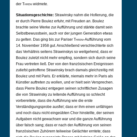
der
Threni
widmete.
Situationsgeschichte:
Strawinsky nahm die Hofierung, die
er durch Pierre Boulez erfuhr, mit Freuden an. Boulez
brachte seine Werke zur Aufführung und stärkte damit sein
Selbstbewusstsein, auch vor der jungen Generation etwas
zu gelten. Das ging bis zur Pariser
Threni
-Aufführung vom
14. November 1958 gut. Anschließend verschlechterte sich
das Verhältnis seitens Strawinskys so weitgehend, dass er
Boulez zuletzt nicht mehr empfing, sondern sich durch seine
Frau vertreten ließ. Der von den französischen Ereignissen
zutiefst getroffene Strawinsky brach damals gleichzeitig mit
Boulez und mit Paris. Er erklärte, niemals mehr in Paris als
Künstler auftreten zu wollen, und er hielt sein Versprechen.
dass Pierre Boulez entgegen seinen schriftlichen Zusagen
die von Strawinsky zu leitende Aufführung so schlecht
vorbereitete, dass die Aufführung wie die erste
Verständigungsprobe ausfiel; dass er ihm einen unfähigen
und noch dazu nicht eingeübten Chor hinstellte, der seinen
Aufgaben nicht gewachsen war und die ganze Aufführung
über falsch sang; dass er nach der Aufführung von seinen
französischen Zuhörern teilweise Gelächter erntete; dass