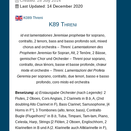
Created: 28 July 2014
Last Updated: 14 December 2020
K089 Threni
K89 Threni
id est lamentationes Jeremiae prophetae
for soprano,
contralto, 2 tenors, bass and basso profondo soli, mixed
chorus and orchestra –
Threni. Lamentationen des
Propheten Jeremias
für Sopran, Alt, 2 Tenöre, 2 Bässe,
gemischer Chor und Orchester –
Threni
pour soprano,
contralto, deux ténors, basse et basse profonde, chœur
mixte et orchestre –
Threni. Lamentazioni del Profeta
Geremia
per soprano, contralto, due tenori, basso e basso
profondo, coro misto ed orchestra
Besetzung:
a) Erstausgabe Orchester (nach Legende):
2
Flutes, 2 Oboes, Cors Anglais, 2 Clarinets in B
b
, A, (2nd
doubling Alto Clarinet in F), Bass Clarinet, Sarrusophone, [4
Horns in F°], 3 Trombones (alto, tenor, bass), Contralto
Bugle (Flugelhorn)° in B
b
, Tuba, Timpani, Tam-tam, Piano,
Celesta, Harp, Strings [2 Flöten, 2 Oboen,
Englischhorn, 2
Klarinetten in B und A (2. Klarinette auch Altklarinette in F),