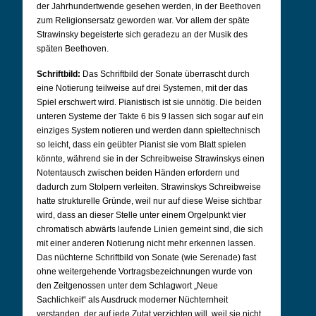
der Jahrhundertwende gesehen werden, in der Beethoven
zum Religionsersatz geworden war. Vor allem der späte
Strawinsky begeisterte sich geradezu an der Musik des
späten Beethoven.
Schriftbild:
Das Schriftbild der Sonate überrascht durch
eine Notierung teilweise auf drei Systemen, mit der das
Spiel erschwert wird. Pianistisch ist sie unnötig. Die beiden
unteren Systeme der Takte 6 bis 9 lassen sich sogar auf ein
einziges System notieren und werden dann spieltechnisch
so leicht, dass ein geübter Pianist sie vom Blatt spielen
könnte, während sie in der Schreibweise Strawinskys einen
Notentausch zwischen beiden Händen erfordern und
dadurch zum Stolpern verleiten. Strawinskys Schreibweise
hatte strukturelle Gründe, weil nur auf diese Weise sichtbar
wird, dass an dieser Stelle unter einem Orgelpunkt vier
chromatisch abwärts laufende Linien gemeint sind, die sich
mit einer anderen Notierung nicht mehr erkennen lassen.
Das nüchterne Schriftbild von Sonate (wie Serenade) fast
ohne weitergehende Vortragsbezeichnungen wurde von
den Zeitgenossen unter dem Schlagwort „Neue
Sachlichkeit“ als Ausdruck moderner Nüchternheit
verstanden, der auf jede Zutat verzichten will, weil sie nicht