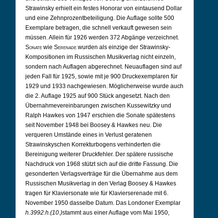
Strawinsky erhielt ein festes Honorar von eintausend Dollar
und eine Zehnprozentbeteiligung. Die Auflage sollte 500
Exemplare betragen, die schnell verkauft gewesen sein
müssen. Allein für 1926 werden 372 Abgänge verzeichnet.
Sonate
wie
Serenade
wurden als einzige der Strawinsky-
Kompositionen im Russischen Musikverlag nicht einzeln,
sondern nach Auflagen abgerechnet. Neuauflagen sind auf
jeden Fall für 1925, sowie mit je 900 Druckexemplaren für
1929 und 1933 nachgewiesen. Möglicherweise wurde auch
die 2. Auflage 1925 auf 900 Stück angesetzt. Nach den
Übernahmevereinbarungen zwischen Kussewitzky und
Ralph Hawkes von 1947 erschien die Sonate spätestens
seit November 1948 bei Boosey & Hawkes neu.
Die
verqueren Umstände eines in Verlust geratenen
Strawinskyschen Korrekturbogens verhinderten die
Bereinigung weiterer Druckfehler.
Der spätere russische
Nachdruck von 1968 stützt sich auf die dritte Fassung. Die
gesonderten Verlagsverträge für die Übernahme aus dem
Russischen Musikverlag in den Verlag Boosey & Hawkes
tragen für Klaviersonate wie für Klavierserenade mit 6.
November 1950 dasselbe Datum. Das Londoner Exemplar
h.3992.h.(10.)
stammt aus einer Auflage vom Mai 1950,