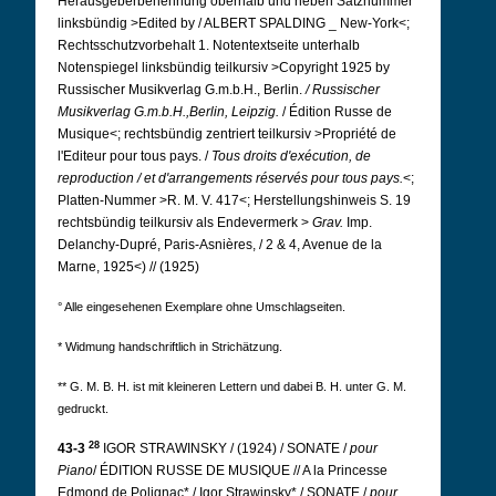
Herausgeberbenennung oberhalb und neben Satznummer
linksbündig >Edited by / ALBERT SPALDING _ New-York<;
Rechtsschutzvorbehalt 1. Notentextseite unterhalb
Notenspiegel linksbündig teilkursiv >Copyright 1925 by
Russischer Musikverlag G.m.b.H., Berlin.
/ Russischer
Musikverlag G.m.b.H.,Berlin, Leipzig.
/ Édition Russe de
Musique<; rechtsbündig zentriert teilkursiv >Propriété de
l'Editeur pour tous pays. /
Tous droits d'exécution, de
reproduction / et d'arrangements réservés pour tous pays.
<;
Platten-Nummer >R. M. V. 417<; Herstellungshinweis S. 19
rechtsbündig teilkursiv als Endevermerk >
Grav.
Imp.
Delanchy-Dupré, Paris-Asnières, / 2 & 4, Avenue de la
Marne, 1925<) // (1925)
° Alle eingesehenen Exemplare ohne Umschlagseiten.
* Widmung handschriftlich in Strichätzung.
** G. M. B. H. ist mit kleineren Lettern und dabei B. H. unter G. M.
gedruckt.
28
43-3
IGOR STRAWINSKY / (1924) / SONATE /
pour
Piano
/ ÉDITION RUSSE DE MUSIQUE // A la Princesse
Edmond de Polignac* / Igor Strawinsky* / SONATE /
pour