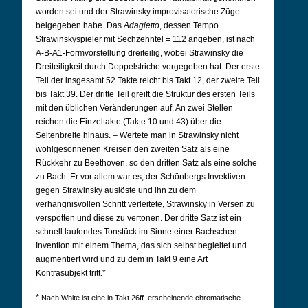
worden sei und der Strawinsky improvisatorische Züge
beigegeben habe. Das
Adagietto
, dessen Tempo
Strawinskyspieler mit Sechzehntel = 112 angeben, ist nach
A-B-A1-Formvorstellung dreiteilig, wobei Strawinsky die
Dreiteiligkeit durch Doppelstriche vorgegeben hat. Der erste
Teil der insgesamt 52 Takte reicht bis Takt 12, der zweite Teil
bis Takt 39. Der dritte Teil greift die Struktur des ersten Teils
mit den üblichen Veränderungen auf. An zwei Stellen
reichen die Einzeltakte (Takte 10 und 43) über die
Seitenbreite hinaus. – Wertete man in Strawinsky nicht
wohlgesonnenen Kreisen den zweiten Satz als eine
Rückkehr zu Beethoven, so den dritten Satz als eine solche
zu Bach. Er vor allem war es, der Schönbergs Invektiven
gegen Strawinsky auslöste und ihn zu dem
verhängnisvollen Schritt verleitete, Strawinsky in Versen zu
verspotten und diese zu vertonen. Der dritte Satz ist ein
schnell laufendes Tonstück im Sinne einer Bachschen
Invention mit einem Thema, das sich selbst begleitet und
augmentiert wird und zu dem in Takt 9 eine Art
Kontrasubjekt tritt.*
*
Nach White ist eine in Takt 26ff. erscheinende chromatische