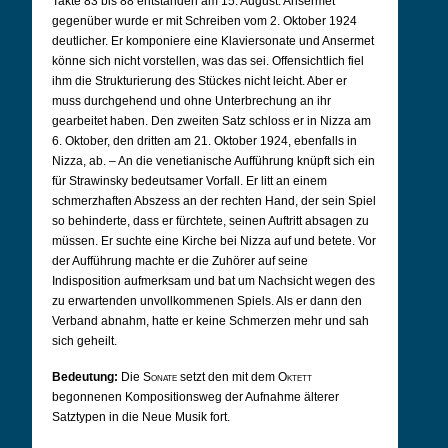
Takte 83 bis 88 entstanden am 15. August. Ansermet
gegenüber wurde er mit Schreiben vom 2. Oktober 1924
deutlicher. Er komponiere eine Klaviersonate und Ansermet
könne sich nicht vorstellen, was das sei. Offensichtlich fiel
ihm die Strukturierung des Stückes nicht leicht. Aber er
muss durchgehend und ohne Unterbrechung an ihr
gearbeitet haben. Den zweiten Satz schloss er in Nizza am
6. Oktober, den dritten am 21. Oktober 1924, ebenfalls in
Nizza, ab. – An die venetianische Aufführung knüpft sich ein
für Strawinsky bedeutsamer Vorfall. Er litt an einem
schmerzhaften Abszess an der rechten Hand, der sein Spiel
so behinderte, dass er fürchtete, seinen Auftritt absagen zu
müssen. Er suchte eine Kirche bei Nizza auf und betete. Vor
der Aufführung machte er die Zuhörer auf seine
Indisposition aufmerksam und bat um Nachsicht wegen des
zu erwartenden unvollkommenen Spiels. Als er dann den
Verband abnahm, hatte er keine Schmerzen mehr und sah
sich geheilt.
Bedeutung:
Die
Sonate
setzt den mit dem
Oktett
begonnenen Kompositionsweg der Aufnahme älterer
Satztypen in die Neue Musik fort.