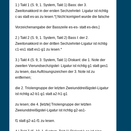
1.) Takt 1 (S. 9, 1. System, Takt 1) Bass: der 3.
Zweitonakkord in der ersten Sechzehntel- Ligatur ist richtig
c-as statt es-as zu lesen.*[ Nicht korrigiert wurde die falsche
Vorzeichenangabe der Basszeile es-es- statt es-des.]
2.) Takt 2 (S. 9, 1. System, Takt 2) Bass I: der 2.
Zweitonakkord in der dritten Sechzehntel-Ligatur ist richtig
c1-es1 statt es1-g1 zu lesen.*
3.) Takt 4 (S. 9, 3. System, Takt 1) Diskant: die 1. Note der
zweiten Vierundsechzigstel- Ligatur ist richtig g1 statt ges1
zu lesen, das Auflösungszeichen der 3. Note ist zu
entfernen;
die 2. Triolengruppe der letzten Zweiunddreißigstel-Ligatur
ist richtig a2-b1-g1 statt a2-h1-g1
zu lesen; die 4. [letzte] Triolengruppe der letzten
Zweiunddreißigstel-Ligatur ist richtig g2-as1-
f1 statt g2-a1-f1 zu lesen.