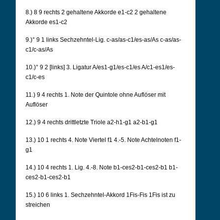
8.) 8 9 rechts 2 gehaltene Akkorde e1-c2 2 gehaltene
Akkorde es1-c2
9.)° 9 1 links Sechzehntel-Lig. c-as/as-c1/es-as/As c-as/as-
c1/c-as/As
10.)° 9 2 [links] 3. Ligatur A/es1-g1/es-c1/es A/c1-es1/es-
c1/c-es
11.) 9 4 rechts 1. Note der Quintole ohne Auflöser mit
Auflöser
12.) 9 4 rechts drittletzte Triole a2-h1-g1 a2-b1-g1
13.) 10 1 rechts 4. Note Viertel f1 4.-5. Note Achtelnoten f1-
g1
14.) 10 4 rechts 1.
Lig. 4.-8. Note b1-ces2-b1-ces2-b1 b1-
ces2-b1-ces2-b1
15.) 10 6 links 1. Sechzehntel-Akkord 1Fis-Fis 1Fis ist zu
streichen