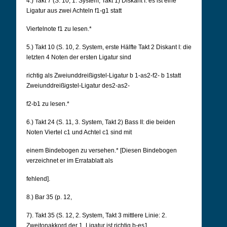
4.) Takt 7 (S. 10, 1. System, Takt 1) Diskant I: es ist eine
Ligatur aus zwei Achteln f1-g1 statt
Viertelnote f1 zu lesen.*
5.) Takt 10 (S. 10, 2. System, erste Hälfte Takt 2 Diskant I: die
letzten 4 Noten der ersten Ligatur sind
richtig als Zweiunddreißigstel-Ligatur b 1-as2-f2- b 1statt
Zweiunddreißigstel-Ligatur des2-as2-
f2-b1 zu lesen.*
6.) Takt 24 (S. 11, 3. System, Takt 2) Bass II: die beiden
Noten Viertel c1 und Achtel c1 sind mit
einem Bindebogen zu versehen.* [Diesen Bindebogen
verzeichnet er im Erratablatt als
fehlend].
8.) Bar 35 (p. 12,
7). Takt 35 (S. 12, 2. System, Takt 3 mittlere Linie: 2.
Zweitonakkord der 1. Ligatur ist richtig b-es1