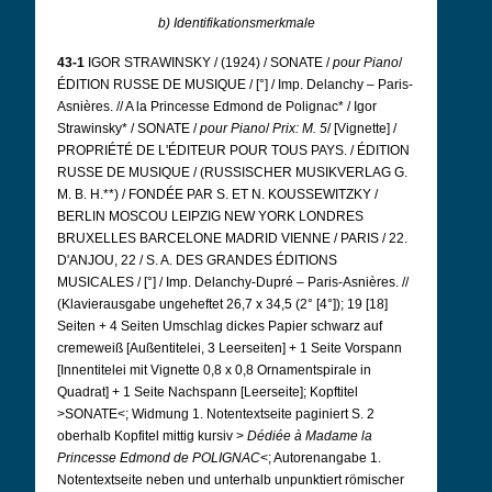
b) Identifikationsmerkmale
43-1
IGOR STRAWINSKY / (1924) / SONATE /
pour Piano
/
ÉDITION RUSSE DE MUSIQUE / [°] / Imp. Delanchy – Paris-
Asnières. // A la Princesse Edmond de Polignac* / Igor
Strawinsky* / SONATE /
pour Piano
/
Prix: M. 5
/ [Vignette] /
PROPRIÉTÉ DE L'ÉDITEUR POUR TOUS PAYS. / ÉDITION
RUSSE DE MUSIQUE / (RUSSISCHER MUSIKVERLAG G.
M. B. H.**) / FONDÉE PAR S. ET N. KOUSSEWITZKY /
BERLIN MOSCOU LEIPZIG NEW YORK LONDRES
BRUXELLES BARCELONE MADRID VIENNE / PARIS / 22.
D'ANJOU, 22 / S. A. DES GRANDES ÉDITIONS
MUSICALES / [°] / Imp. Delanchy-Dupré – Paris-Asnières. //
(Klavierausgabe ungeheftet 26,7 x 34,5 (2° [4°]); 19 [18]
Seiten + 4 Seiten Umschlag dickes Papier schwarz auf
cremeweiß [Außentitelei, 3 Leerseiten] + 1 Seite Vorspann
[Innentitelei mit Vignette 0,8 x 0,8 Ornamentspirale in
Quadrat] + 1 Seite Nachspann [Leerseite]; Kopftitel
>SONATE<; Widmung 1. Notentextseite paginiert S. 2
oberhalb Kopfitel mittig kursiv >
Dédiée à Madame la
Princesse Edmond de POLIGNAC
<; Autorenangabe 1.
Notentextseite neben und unterhalb unpunktiert römischer