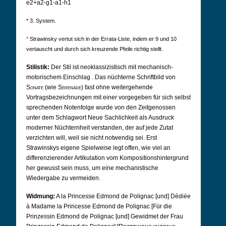
e2+a2-g1-a1-h1
* 3. System.
° Strawinsky vertut sich in der Errata-Liste, indem er 9 und 10
vertauscht und durch sich kreuzende Pfeile richtig stellt.
Stilistik:
Der Stil ist neoklassizistisch mit mechanisch-
motorischem Einschlag
.
Das nüchterne Schriftbild von
Sonate
(wie
Serenade
) fast ohne weitergehende
Vortragsbezeichnungen mit einer vorgegeben für sich selbst
sprechenden Notenfolge wurde von den Zeitgenossen
unter dem Schlagwort Neue Sachlichkeit als Ausdruck
moderner Nüchternheit verstanden, der auf jede Zutat
verzichten will, weil sie nicht notwendig sei. Erst
Strawinskys eigene Spielweise legt offen, wie viel an
differenzierender Artikulation vom Kompositionshintergrund
her gewusst sein muss, um eine mechanistische
Wiedergabe zu vermeiden.
Widmung:
A la Princesse Edmond de Polignac [und] Dédiée
à Madame la Princesse Edmond de Polignac [Für die
Prinzessin Edmond de Polignac [und] Gewidmet der Frau