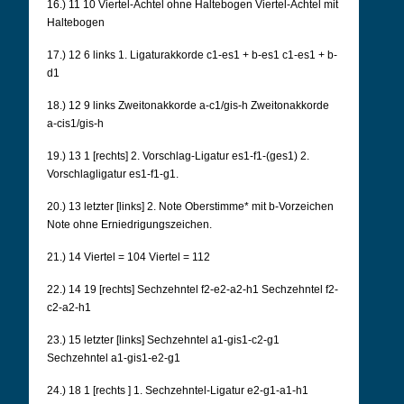
16.) 11 10 Viertel-Achtel ohne Haltebogen Viertel-Achtel mit
Haltebogen
17.) 12 6 links 1. Ligaturakkorde c1-es1 + b-es1 c1-es1 + b-
d1
18.) 12 9 links Zweitonakkorde a-c1/gis-h Zweitonakkorde
a-cis1/gis-h
19.) 13 1 [rechts] 2. Vorschlag-Ligatur es1-f1-(ges1) 2.
Vorschlagligatur es1-f1-g1.
20.) 13 letzter [links] 2. Note Oberstimme* mit b-Vorzeichen
Note ohne Erniedrigungszeichen.
21.) 14 Viertel = 104 Viertel = 112
22.) 14 19 [rechts] Sechzehntel f2-e2-a2-h1 Sechzehntel f2-
c2-a2-h1
23.) 15 letzter [links] Sechzehntel a1-gis1-c2-g1
Sechzehntel a1-gis1-e2-g1
24.) 18 1 [rechts
]
1.
Sechzehntel-Ligatur e2-g1-a1-h1