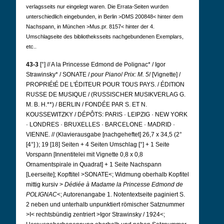
verlagsseits nur eingelegt waren. Die Errata-Seiten wurden
unterschiedlich eingebunden, in Berlin >DMS 200848< hinter dem
Nachspann, in München >Mus.pr. 8157< hinter der 4.
Umschlagseite des bibliotheksseits nachgebundenen Exemplars,
etc..
43-3
[°]
// A la Princesse Edmond de Polignac* / Igor
Strawinsky* / SONATE /
pour Piano
/
Prix: M. 5
/ [Vignette] /
PROPRIÉtÉ DE L'ÉDITEUR POUR TOUS PAYS. / ÉDITION
RUSSE DE MUSIQUE / (RUSSISCHER MUSIKVERLAG G.
M. B. H.**) / BERLIN / FONDÉE PAR S. ET N.
KOUSSEWITZKY / DÉPÔTS: PARIS · LEIPZIG · NEW YORK
· LONDRES · BRUXELLES · BARCELONE · MADRID ·
VIENNE. // (Klavierausgabe [nachgeheftet] 26,7 x 34,5 (2°
[4°]
); 19 [18] Seiten + 4 Seiten Umschlag [°] + 1 Seite
Vorspann [Innentitelei mit Vignette 0,8 x 0,8
Ornamentspirale in Quadrat] + 1 Seite Nachspann
[Leerseite]; Kopftitel >SONATE<; Widmung oberhalb Kopfitel
mittig kursiv >
Dédiée à Madame la Princesse Edmond de
POLIGNAC
<; Autorenangabe 1. Notentextseite paginiert S.
2 neben und unterhalb unpunktiert römischer Satznummer
>I< rechtsbündig zentriert >Igor Strawinsky / 1924<;