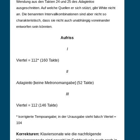
Wendung aus den Takten 24 und 25 des
Adagiettos
ausgeschnitten. Auf welche Quellen er sich stützt, gibt White nicht
an. Die benannten Intervallkombinationen sind aber nicht so
charakteristisch, dass sie nicht auch unabhängig voneinander
entworfen sein könnten.
Aufriss
I
Viertel = 112* (160 Takte)
II
Adagietto
[keine Metronomangabe] (52 Takte)
III
Viertel = 112 (146 Takte)
* korrigierte Tempoangabe; in der Urausgabe steht falsch Viertel =
104
Korrekturen:
Klaviersonate wie die nachfolgende