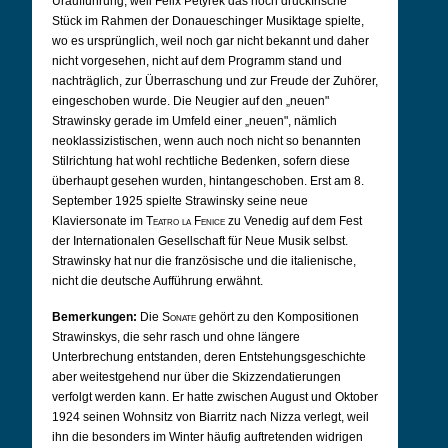
Uraufführung, weil Felix Petyrek das noch druckfrische
Stück im Rahmen der Donaueschinger Musiktage spielte,
wo es ursprünglich, weil noch gar nicht bekannt und daher
nicht vorgesehen, nicht auf dem Programm stand und
nachträglich, zur Überraschung und zur Freude der Zuhörer,
eingeschoben wurde. Die Neugier auf den „neuen"
Strawinsky gerade im Umfeld einer „neuen", nämlich
neoklassizistischen, wenn auch noch nicht so benannten
Stilrichtung hat wohl rechtliche Bedenken, sofern diese
überhaupt gesehen wurden, hintangeschoben. Erst am 8.
September 1925 spielte Strawinsky seine neue
Klaviersonate im
Teatro la Fenice
zu Venedig auf dem Fest
der Internationalen Gesellschaft für Neue Musik selbst.
Strawinsky hat nur die französische und die italienische,
nicht die deutsche Aufführung erwähnt.
Bemerkungen:
Die
Sonate
gehört zu den Kompositionen
Strawinskys, die sehr rasch und ohne längere
Unterbrechung entstanden, deren Entstehungsgeschichte
aber weitestgehend nur über die Skizzendatierungen
verfolgt werden kann. Er hatte zwischen August und Oktober
1924 seinen Wohnsitz von Biarritz nach Nizza verlegt, weil
ihn die besonders im Winter häufig auftretenden widrigen