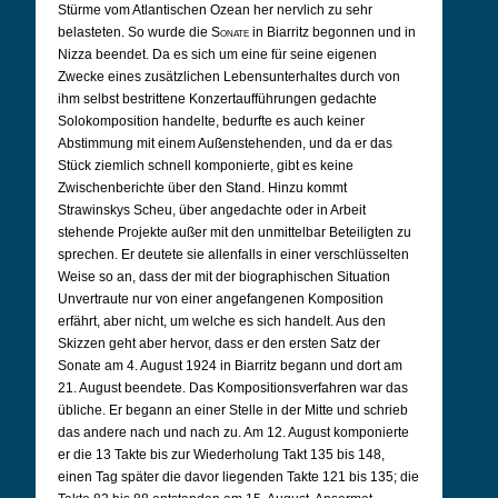
Stürme vom Atlantischen Ozean her nervlich zu sehr
belasteten. So wurde die
Sonate
in Biarritz begonnen und in
Nizza beendet. Da es sich um eine für seine eigenen
Zwecke eines zusätzlichen Lebensunterhaltes durch von
ihm selbst bestrittene Konzertaufführungen gedachte
Solokomposition handelte, bedurfte es auch keiner
Abstimmung mit einem Außenstehenden, und da er das
Stück ziemlich schnell komponierte, gibt es keine
Zwischenberichte über den Stand. Hinzu kommt
Strawinskys Scheu, über angedachte oder in Arbeit
stehende Projekte außer mit den unmittelbar Beteiligten zu
sprechen. Er deutete sie allenfalls in einer verschlüsselten
Weise so an, dass der mit der biographischen Situation
Unvertraute nur von einer angefangenen Komposition
erfährt, aber nicht, um welche es sich handelt. Aus den
Skizzen geht aber hervor, dass er den ersten Satz der
Sonate am 4. August 1924 in Biarritz begann und dort am
21. August beendete. Das Kompositionsverfahren war das
übliche. Er begann an einer Stelle in der Mitte und schrieb
das andere nach und nach zu. Am 12. August komponierte
er die 13 Takte bis zur Wiederholung Takt 135 bis 148,
einen Tag später die davor liegenden Takte 121 bis 135; die