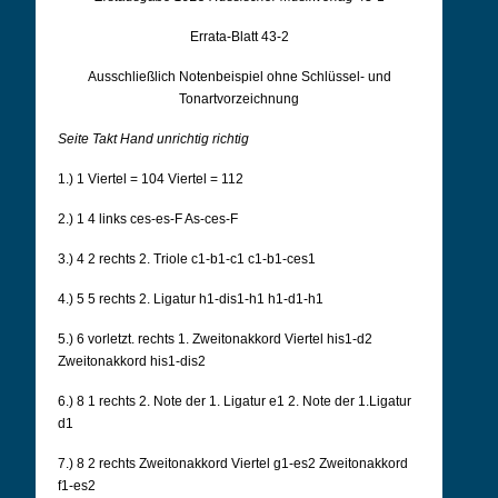
Errata-Blatt 43-2
Ausschließlich Notenbeispiel ohne Schlüssel- und
Tonartvorzeichnung
Seite Takt Hand unrichtig richtig
1.) 1 Viertel = 104 Viertel = 112
2.)
1 4 links ces-es-F As-ces-F
3.) 4 2 rechts 2.
Triole c1-b1-c1 c1-b1-ces1
4.) 5 5 rechts 2.
Ligatur h1-dis1-h1 h1-d1-h1
5.) 6 vorletzt. rechts 1. Zweitonakkord Viertel his1-d2
Zweitonakkord his1-dis2
6.) 8 1 rechts 2. Note der 1. Ligatur e1 2. Note der 1.Ligatur
d1
7.) 8 2 rechts Zweitonakkord Viertel g1-es2 Zweitonakkord
f1-es2