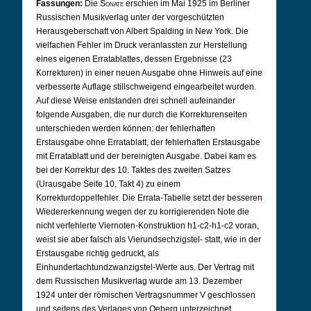
Fassungen:
Die
Sonate
erschien im Mai 1925 im Berliner
Russischen Musikverlag unter der vorgeschützten
Herausgeberschaft von Albert Spalding in New York. Die
vielfachen Fehler im Druck veranlassten zur Herstellung
eines eigenen Erratablattes, dessen Ergebnisse (23
Korrekturen) in einer neuen Ausgabe ohne Hinweis auf eine
verbesserte Auflage stillschweigend eingearbeitet wurden.
Auf diese Weise entstanden drei schnell aufeinander
folgende Ausgaben, die nur durch die Korrekturenseiten
unterschieden werden können: der fehlerhaften
Erstausgabe ohne Erratablatt, der fehlerhaften Erstausgabe
mit Erratablatt und der bereinigten Ausgabe. Dabei kam es
bei der Korrektur des 10. Taktes des zweiten Satzes
(Urausgabe Seite 10, Takt 4) zu einem
Korrekturdoppelfehler. Die Errata-Tabelle setzt der besseren
Wiedererkennung wegen der zu korrigierenden Note die
nicht verfehlerte Viernoten-Konstruktion h1-c2-h1-c2 voran,
weist sie aber falsch als Vierundsechzigstel- statt, wie in der
Erstausgabe richtig gedruckt, als
Einhundertachtundzwanzigstel-Werte aus. Der Vertrag mit
dem Russischen Musikverlag wurde am 13. Dezember
1924 unter der römischen Vertragsnummer V geschlossen
und seitens des Verlages von Oeberg unterzeichnet.