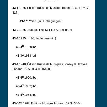
43-1
1925; Édition Russe de Musique Berlin; 19 S.; R. M. V.
417.
Straw
43-1
ibd. [mit Eintragungen].
43-2
1925 Erratablatt zu 43-1 [23 Korrekturen]
43-3
1925 = 43-1 [fehlerbereinigt].
28
43-3
1928 ibd.
33
43-3
1933 ibd.
43-4
1948; Édition Russe de Musique / Boosey & Hawkes
London; 19 S.; B. & H. 16498.
50
43-4
1950; ibd.
52
43-4
1952; ibd.
64
43-4
1964; ibd.
Alb
43-5
1968; Editions Musique Moskau; 17 S.; 5064.