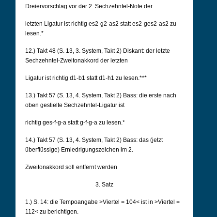
Dreiervorschlag vor der 2. Sechzehntel-Note der
letzten Ligatur ist richtig es2-g2-as2 statt es2-ges2-as2 zu
lesen.*
12.) Takt 48 (S. 13, 3. System, Takt 2) Diskant: der letzte
Sechzehntel-Zweitonakkord der letzten
Ligatur ist richtig d1-b1 statt d1-h1 zu lesen.***
13.) Takt 57 (S. 13, 4. System, Takt 2) Bass: die erste nach
oben gestielte Sechzehntel-Ligatur ist
richtig ges-f-g-a statt g-f-g-a zu lesen.*
14.) Takt 57 (S. 13, 4. System, Takt 2) Bass: das (jetzt
überflüssige) Erniedrigungszeichen im 2.
Zweitonakkord soll entfernt werden
3. Satz
1.) S. 14: die Tempoangabe >Viertel = 104< ist in >Viertel =
112< zu berichtigen.