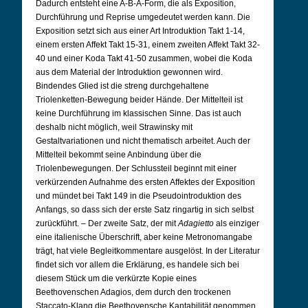
Dadurch entsteht eine A-B-A-Form, die als Exposition,
Durchführung und Reprise umgedeutet werden kann. Die
Exposition setzt sich aus einer Art Introduktion Takt 1-14,
einem ersten Affekt Takt 15-31, einem zweiten Affekt Takt 32-
40 und einer Koda Takt 41-50 zusammen, wobei die Koda
aus dem Material der Introduktion gewonnen wird.
Bindendes Glied ist die streng durchgehaltene
Triolenketten-Bewegung beider Hände. Der Mittelteil ist
keine Durchführung im klassischen Sinne. Das ist auch
deshalb nicht möglich, weil Strawinsky mit
Gestaltvariationen und nicht thematisch arbeitet. Auch der
Mittelteil bekommt seine Anbindung über die
Triolenbewegungen. Der Schlussteil beginnt mit einer
verkürzenden Aufnahme des ersten Affektes der Exposition
und mündet bei Takt 149 in die Pseudointroduktion des
Anfangs, so dass sich der erste Satz ringartig in sich selbst
zurückführt. – Der zweite Satz, der mit
Adagietto
als einziger
eine italienische Überschrift, aber keine Metronomangabe
trägt, hat viele Begleitkommentare ausgelöst. In der Literatur
findet sich vor allem die Erklärung, es handele sich bei
diesem Stück um die verkürzte Kopie eines
Beethovenschen Adagios, dem durch den trockenen
Staccato-Klang die Beethovensche Kantabilität genommen