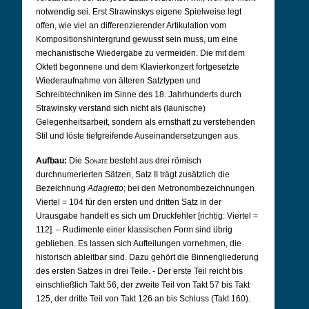
notwendig sei. Erst Strawinskys eigene Spielweise legt
offen, wie viel an differenzierender Artikulation vom
Kompositionshintergrund gewusst sein muss, um eine
mechanistische Wiedergabe zu vermeiden. Die mit dem
Oktett begonnene und dem Klavierkonzert fortgesetzte
Wiederaufnahme von älteren Satztypen und
Schreibtechniken im Sinne des 18. Jahrhunderts durch
Strawinsky verstand sich nicht als (launische)
Gelegenheitsarbeit, sondern als ernsthaft zu verstehenden
Stil und löste tiefgreifende Auseinandersetzungen aus.
Aufbau:
Die
Sonate
besteht aus drei römisch
durchnumerierten Sätzen, Satz II trägt zusätzlich die
Bezeichnung
Adagietto
; bei den Metronombezeichnungen
Viertel = 104 für den ersten und dritten Satz in der
Urausgabe handelt es sich um Druckfehler [richtig: Viertel =
112]. – Rudimente einer klassischen Form sind übrig
geblieben. Es lassen sich Aufteilungen vornehmen, die
historisch ableitbar sind. Dazu gehört die Binnengliederung
des ersten Satzes in drei Teile. - Der erste Teil reicht bis
einschließlich Takt 56, der zweite Teil von Takt 57 bis Takt
125, der dritte Teil von Takt 126 an bis Schluss (Takt 160).