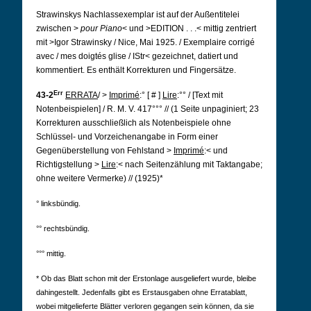
Strawinskys Nachlassexemplar ist auf der Außentitelei
zwischen >
pour Piano
< und >EDITION . . .< mittig zentriert
mit >Igor Strawinsky / Nice, Mai 1925. / Exemplaire corrigé
avec / mes doigtés glise / IStr< gezeichnet, datiert und
kommentiert. Es enthält Korrekturen und Fingersätze.
Err
43-2
ERRATA
/ >
Imprimé
:°
[
#
]
Lire
:°° /
[Text mit
Notenbeispielen] /
R. M. V. 417°°°
// (1 Seite unpaginiert; 23
Korrekturen ausschließlich als Notenbeispiele ohne
Schlüssel- und Vorzeichenangabe in Form einer
Gegenüberstellung von Fehlstand >
Imprimé
:< und
Richtigstellung >
Lire
:< nach Seitenzählung mit Taktangabe;
ohne weitere Vermerke) // (1925)*
° linksbündig.
°° rechtsbündig.
°°° mittig.
* Ob das Blatt schon mit der Erstonlage ausgeliefert wurde, bleibe
dahingestellt. Jedenfalls gibt es Erstausgaben ohne Erratablatt,
wobei mitgelieferte Blätter verloren gegangen sein können, da sie