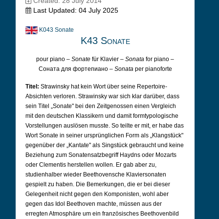
Created: 28 July 2014
Last Updated: 04 July 2025
K043 Sonate
K43 Sonate
pour piano –
Sonate
für Klavier –
Sonata
for piano –
Соната для фортепиано –
Sonata
per pianoforte
Titel:
Strawinsky hat kein Wort über seine Repertoire-
Absichten verloren. Strawinsky war sich klar darüber, dass
sein Titel „Sonate" bei den Zeitgenossen einen Vergleich
mit den deutschen Klassikern und damit formtypologische
Vorstellungen auslösen musste. So teilte er mit, er habe das
Wort Sonate in seiner ursprünglichen Form als „Klangstück"
gegenüber der „Kantate" als Singstück gebraucht und keine
Beziehung zum Sonatensatzbegriff Haydns oder Mozarts
oder Clementis herstellen wollen. Er gab aber zu,
studienhalber wieder Beethovensche Klaviersonaten
gespielt zu haben. Die Bemerkungen, die er bei dieser
Gelegenheit nicht gegen den Komponisten, wohl aber
gegen das Idol Beethoven machte, müssen aus der
erregten Atmosphäre um ein französisches Beethovenbild