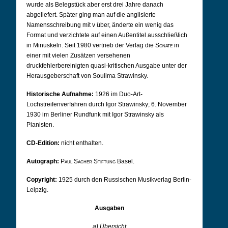
wurde als Belegstück aber erst drei Jahre danach
abgeliefert. Später ging man auf die anglisierte
Namensschreibung mit v über, änderte ein wenig das
Format und verzichtete auf einen Außentitel ausschließlich
in Minuskeln. Seit 1980 vertrieb der Verlag die
Sonate
in
einer mit vielen Zusätzen versehenen
druckfehlerbereinigten quasi-kritischen Ausgabe unter der
Herausgeberschaft von Soulima Strawinsky.
Historische Aufnahme:
1926 im Duo-Art-
Lochstreifenverfahren durch Igor Strawinsky; 6. November
1930 im Berliner Rundfunk mit Igor Strawinsky als
Pianisten.
CD-Edition:
nicht enthalten.
Autograph:
Paul Sacher Stiftung
Basel.
Copyright:
1925 durch den Russischen Musikverlag Berlin-
Leipzig.
Ausgaben
a) Übersicht