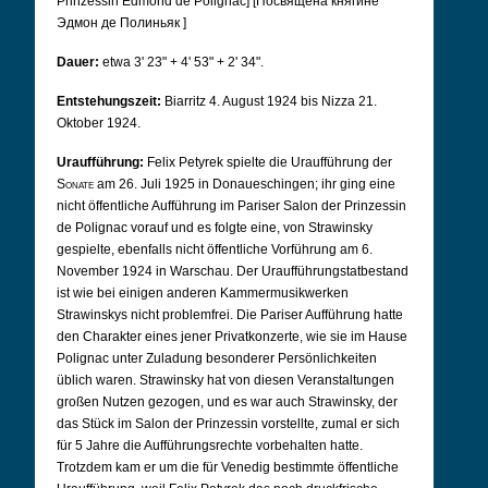
Prinzessin Edmond de Polignac] [Посвящена княгине
Эдмон де Полиньяк
]
Dauer:
etwa 3' 23" + 4' 53" + 2' 34".
Entstehungszeit:
Biarritz 4. August 1924 bis Nizza 21.
Oktober 1924.
Uraufführung:
Felix Petyrek spielte die Uraufführung der
Sonate
am 26. Juli 1925 in Donaueschingen; ihr ging eine
nicht öffentliche Aufführung im Pariser Salon der Prinzessin
de Polignac vorauf und es folgte eine, von Strawinsky
gespielte, ebenfalls nicht öffentliche Vorführung am 6.
November 1924 in Warschau. Der Uraufführungstatbestand
ist wie bei einigen anderen Kammermusikwerken
Strawinskys nicht problemfrei. Die Pariser Aufführung hatte
den Charakter eines jener Privatkonzerte, wie sie im Hause
Polignac unter Zuladung besonderer Persönlichkeiten
üblich waren. Strawinsky hat von diesen Veranstaltungen
großen Nutzen gezogen, und es war auch Strawinsky, der
das Stück im Salon der Prinzessin vorstellte, zumal er sich
für 5 Jahre die Aufführungsrechte vorbehalten hatte.
Trotzdem kam er um die für Venedig bestimmte öffentliche