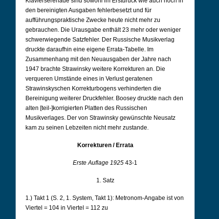
Klavierserenade sind sowohl im Erstdruck wie auch noch in
den bereinigten Ausgaben fehlerbesetzt und für
aufführungspraktische Zwecke heute nicht mehr zu
gebrauchen. Die Urausgabe enthält 23 mehr oder weniger
schwerwiegende Satzfehler. Der Russische Musikverlag
druckte daraufhin eine eigene Errata-Tabelle. Im
Zusammenhang mit den Neuausgaben der Jahre nach
1947 brachte Strawinsky weitere Korrekturen an. Die
verqueren Umstände eines in Verlust geratenen
Strawinskyschen Korrekturbogens verhinderten die
Bereinigung weiterer Druckfehler. Boosey druckte nach den
alten [teil-]korrigierten Platten des Russischen
Musikverlages. Der von Strawinsky gewünschte Neusatz
kam zu seinen Lebzeiten nicht mehr zustande.
Korrekturen / Errata
Erste Auflage 1925
43-1
1. Satz
1.) Takt 1 (S. 2, 1. System, Takt 1): Metronom-Angabe ist von
Viertel = 104 in Viertel = 112 zu