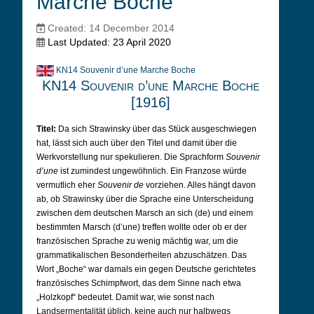
Marche Boche
Created: 14 December 2014
Last Updated: 23 April 2020
KN14 Souvenir d’une Marche Boche
KN14 Souvenir d’une Marche Boche
[1916]
Titel:
Da sich Strawinsky über das Stück ausgeschwiegen
hat, lässt sich auch über den Titel und damit über die
Werkvorstellung nur spekulieren. Die Sprachform
Souvenir
d’une
ist zumindest ungewöhnlich. Ein Franzose würde
vermutlich eher
Souvenir de
vorziehen. Alles hängt davon
ab, ob Strawinsky über die Sprache eine Unterscheidung
zwischen dem deutschen Marsch an sich (de) und einem
bestimmten Marsch (d’une) treffen wollte oder ob er der
französischen Sprache zu wenig mächtig war, um die
grammatikalischen Besonderheiten abzuschätzen. Das
Wort „Boche“ war damals ein gegen Deutsche gerichtetes
französisches Schimpfwort, das dem Sinne nach etwa
„Holzkopf“ bedeutet. Damit war, wie sonst nach
Landsermentalität üblich, keine auch nur halbwegs