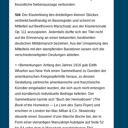
freundliche Nebenaussage verbunden.
Stil:
Der Klavierklang des dreiteiligen kleinen Stückes
verbleibt beidhändig im Bassregister und scheint im
Mittelteil auf Beethovens Marschsatz aus der Klaviersonate
Op. 111 anzuspielen. Jedenfalls dürfte sich der Titel nicht
auf die Erinnerung an einen bekannten, bestimmten
deutschen Militärmarsch beziehen. Aus der Umspielung des
Mittelteils mit den stampfenden Basstönen lassen sich die
verschiedenartigsten Deutungen ableiten.
< >Bemerkungen:
Anfang des Jahres 1916 gab Edith
Wharton aus New York einen Sammelband zu Gunsten der
amerikanischen Kriegsopferhilfe heraus, zu dessen
Gestaltung zahlreiche amerikanische und französische
Künstler eingeladen wurden, die sich auch nicht entzogen
und künstlerisch individuelle Beiträge lieferten. Der
Sammelband nannte sich “Buch der Heimatlosen” (
The
Book of the Homeless — Le Livre des Sans-Foyer
) und
erschien in London bei Mac Millan & Co. Strawinsky
steuerte einen
Souvenir d’une Marche Boche
bei, der in
Form einer vierseitigen Manuskript-Autotypie auf Seite 52