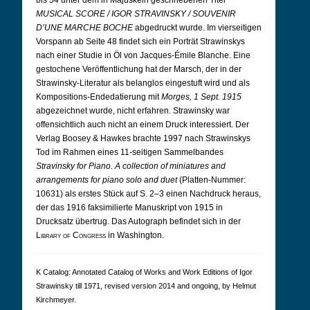
bis 54 unter dem in Majuskeln geschriebenen Titel
MUSICAL SCORE / IGOR STRAVINSKY / SOUVENIR
D’UNE MARCHE BOCHE
abgedruckt wurde. Im vierseitigen
Vorspann ab Seite 48 findet sich ein Porträt Strawinskys
nach einer Studie in Öl von Jacques-Émile Blanche. Eine
gestochene Veröffentlichung hat der Marsch, der in der
Strawinsky-Literatur als belanglos eingestuft wird und als
Kompositions-Endedatierung mit
Morges, 1 Sept. 1915
abgezeichnet wurde, nicht erfahren. Strawinsky war
offensichtlich auch nicht an einem Druck interessiert. Der
Verlag Boosey & Hawkes brachte 1997 nach Strawinskys
Tod im Rahmen eines 11-seitigen Sammelbandes
Stravinsky for Piano. A collection of miniatures and
arrangements for piano solo and duet
(Platten-Nummer:
10631) als erstes Stück auf S. 2–3 einen Nachdruck heraus,
der das 1916 faksimilierte Manuskript von 1915 in
Drucksatz übertrug. Das Autograph befindet sich in der
Library of Congress
in Washington.
K Cat­a­log: Anno­tated Cat­a­log of Works and Work Edi­tions of Igor
Straw­in­sky till 1971, revised version 2014 and ongoing, by Hel­mut
Kirch­meyer.